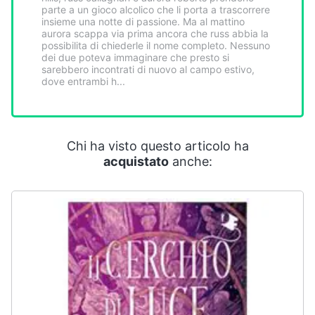
Smart
parte a un gioco alcolico che li porta a trascorrere
insieme una notte di passione. Ma al mattino
home
aurora scappa via prima ancora che russ abbia la
possibilita di chiederle il nome completo. Nessuno
dei due poteva immaginare che presto si
Videogiochi
sarebbero incontrati di nuovo al campo estivo,
dove entrambi h...
Audio
e
musica
Chi ha visto questo articolo ha
acquistato
anche:
Clima
Arredo
Brico
e
Giardinaggio
Salute