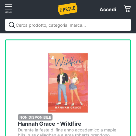
Vai
Accedi
Accedi
al
Registrati
menu
Offerte
Elettrodomestici
Informatica
Telefonia
Tv
e
Home
NON DISPONIBILE
Hannah Grace - Wildfire
Cinema
Durante la festa di fine anno accademico a maple
hills, russ callaghan e aurora roberts prendono