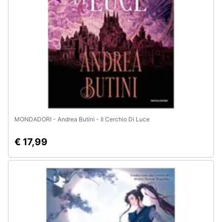
e
igiene
Beauty
Giocattoli
Prima
infanzia
MONDADORI - Andrea Butini - Il Cerchio Di Luce
Fotografia
€ 17,99
Casalinghi
Abbigliamento
Sport