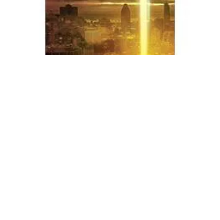
CRESCERE - Herbert George Wells - La Guerra Dei Mondi. Ediz.
Integrale. Con Segnalibro
€ 4,99