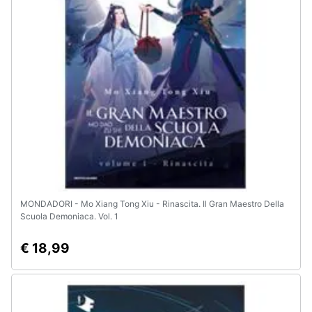
Animali
Motori
Libri,
cd
e
dvd
Festività
e
MONDADORI - Mo Xiang Tong Xiu - Rinascita. Il Gran Maestro Della
ricorrenze
Scuola Demoniaca. Vol. 1
€ 18,99
Promozioni
Servizi