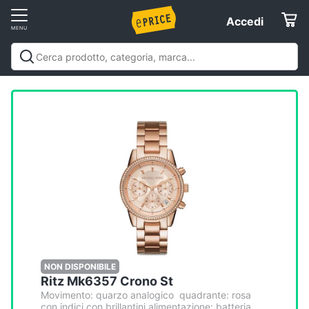
Vai
Accedi
Accedi
al
Registrati
menu
Offerte
Elettrodomestici
Informatica
Telefonia
Tv
e
Home
NON DISPONIBILE
Ritz Mk6357 Crono St
Cinema
Movimento: quarzo analogico quadrante: rosa
con indici con brillantini alimentazione: batteria