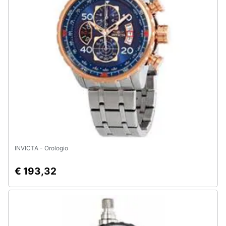
Animali
Motori
Libri,
cd
e
dvd
Festività
e
INVICTA - Orologio
ricorrenze
€ 193,32
Promozioni
Servizi