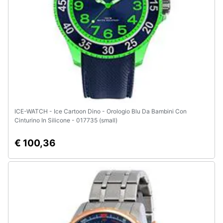
e
igiene
Beauty
Giocattoli
Prima
infanzia
ICE-WATCH - Ice Cartoon Dino - Orologio Blu Da Bambini Con
Cinturino In Silicone - 017735 (small)
Fotografia
€ 100,36
Casalinghi
Abbigliamento
Sport