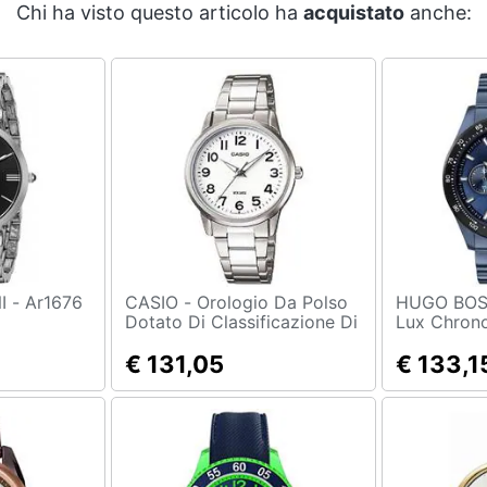
Chi ha visto questo articolo ha
acquistato
anche:
EMPORIO ARMANI - Ar1676
CASIO - Orologio Da Polso
HUGO BOSS - Hero
Dotato Di Classificazione Di
Lux Chron
Impermeabilità (5 Bar) Ltp-
1513758
1303pd-7bvef
€ 131,05
€ 133,1