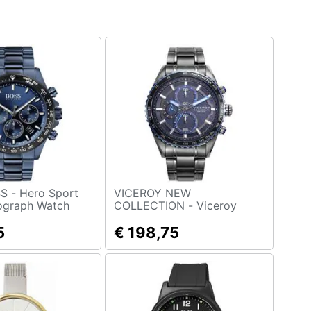
 Sport
VICEROY NEW
ograph Watch
COLLECTION - Viceroy
Mod. 46813-37
5
€ 198,75