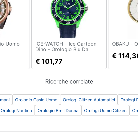
ICE-WATCH - Ice Cartoon
OB
Dino - Orologio Blu Da
Bambini Con Cinturino In
€ 114,3
Silicone - 017735 (small)
€ 101,77
Ricerche correlate
rmani
Orologio Casio Uomo
Orologi Citizen Automatici
Orologi
Orologi Nautica
Orologio Breil Donna
Orologi Uomo Citizen
Or