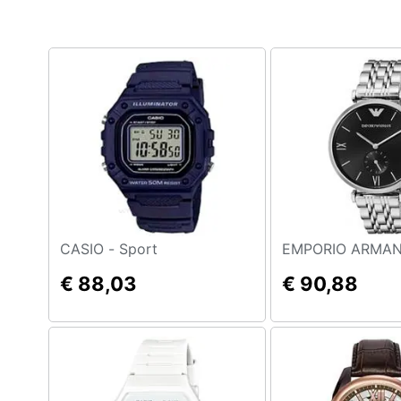
Clima
Arredo
Brico e Giardinaggio
Salute e igiene
Beauty
Giocattoli
Prima infanzia
CASIO - Sport
€ 88,03
€ 90,88
Fotografia
Casalinghi
Abbigliamento