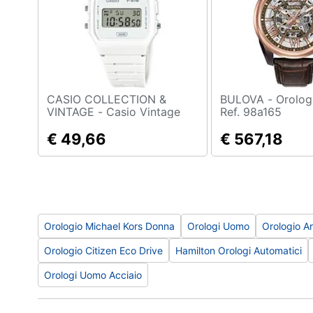
Sport
Animali
Motori
Libri, cd e dvd
CASIO COLLECTION &
BULOVA - Orologio Uomo
VINTAGE - Casio Vintage
Ref. 98a165
Festività e ricorrenze
€ 49,66
€ 567,18
Promozioni
Orologio Michael Kors Donna
Orologi Uomo
Orologio A
Orologio Citizen Eco Drive
Hamilton Orologi Automatici
Orologi Uomo Acciaio