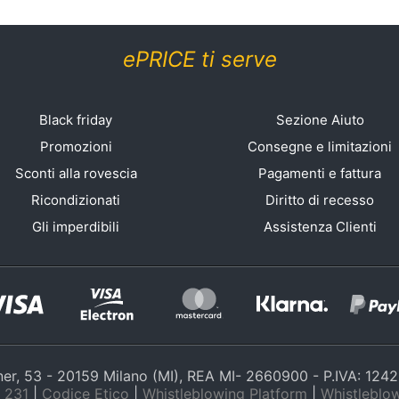
ePRICE ti serve
Black friday
Sezione Aiuto
Promozioni
Consegne e limitazioni
Sconti alla rovescia
Pagamenti e fattura
Ricondizionati
Diritto di recesso
Gli imperdibili
Assistenza Clienti
nner, 53 - 20159 Milano (MI), REA MI- 2660900 - P.IVA: 12
 231
|
Codice Etico
|
Whistleblowing Platform
|
Whistleblow