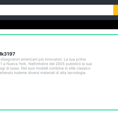
Mk3197
 disegnatori americani più innovatori. La sua prima
81 a Nueva York. Nell’ottobre del 2005 pubblicò la sua
ogi di lusso. Nei suoi modelli combina lo stile classico
tendo insieme diversi materiali di alta tecnologia.