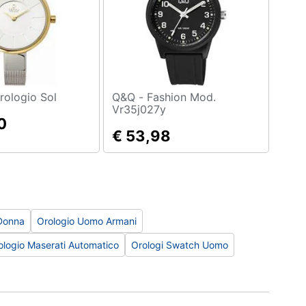
AKU - Orologio Sol
Q&Q - Fashion Mod.
Vr35j027y
0
€ 53,98
 Donna
Orologio Uomo Armani
ologio Maserati Automatico
Orologi Swatch Uomo