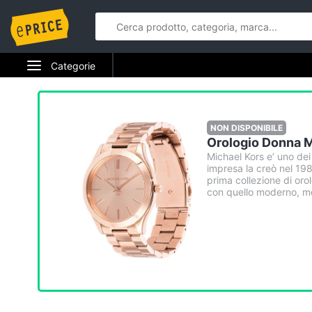
Categorie
Elettrodomestici
Informatica
NON DISPONIBILE
Orologio Donna 
Telefonia
Michael Kors e’ uno dei
impresa la creò nel 19
prima collezione di orol
Tv e Home Cinema
con quello moderno, met
Smart home
Videogiochi
Audio e musica