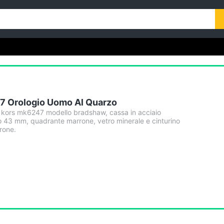
 Orologio Uomo Al Quarzo
 kors mk6247 modello bradshaw, cassa in acciaio
ro 43 mm, quadrante marrone, vetro minerale e cinturino
rrone.