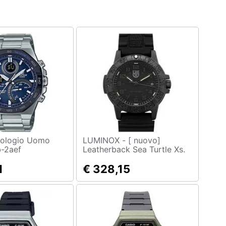
LUMINOX - [ nuovo]
-2aef
Leatherback Sea Turtle Xs.
0301. bo. l
1
€ 328,15