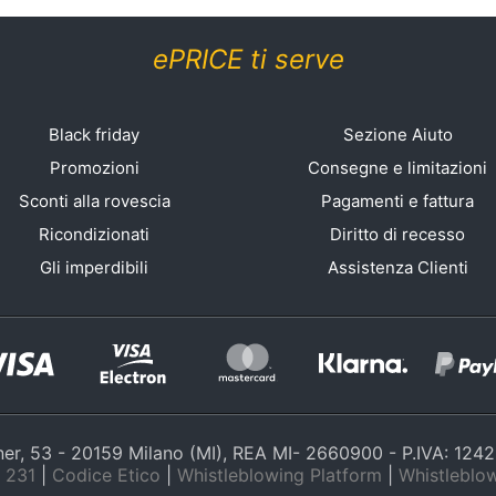
ePRICE ti serve
Black friday
Sezione Aiuto
Promozioni
Consegne e limitazioni
Sconti alla rovescia
Pagamenti e fattura
Ricondizionati
Diritto di recesso
Gli imperdibili
Assistenza Clienti
nner, 53 - 20159 Milano (MI), REA MI- 2660900 - P.IVA: 12
 231
|
Codice Etico
|
Whistleblowing Platform
|
Whistleblow