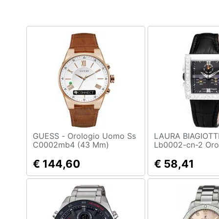
Clima
Arredo
Brico e Giardinaggio
Salute e igiene
Beauty
Giocattoli
Prima infanzia
GUESS - Orologio Uomo Ss
LAURA BIAGIOTTI
C0002mb4 (43 Mm)
Lb0002-cn-2 Oro
Donna Al Quarzo
Fotografia
€ 144,60
€ 58,41
Casalinghi
Abbigliamento