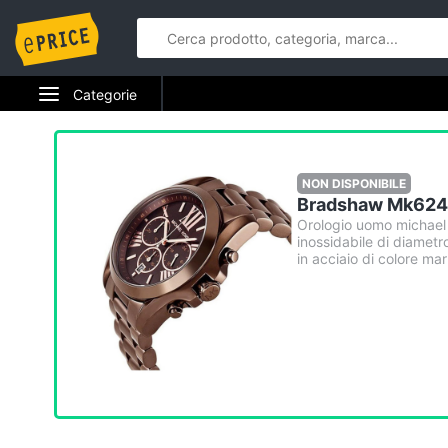
Categorie
Elettrodomestici
Informatica
NON DISPONIBILE
Bradshaw Mk6247
Telefonia
Orologio uomo michael
inossidabile di diamet
in acciaio di colore ma
Tv e Home Cinema
Smart home
Videogiochi
Audio e musica