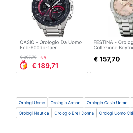
Sport
Animali
Motori
Libri, cd e dvd
CASIO - Orologio Da Uomo
FESTINA - Orologio Donna
Ecb-900db-1aer
Collezione Boyfr
Rosa F20503/2
Festività e ricorrenze
€ 205,78
-8%
€ 157,70
€ 189,71
Promozioni
Orologi Uomo
Orologio Armani
Orologio Casio Uomo
Orologi Nautica
Orologio Breil Donna
Orologi Uomo Cit