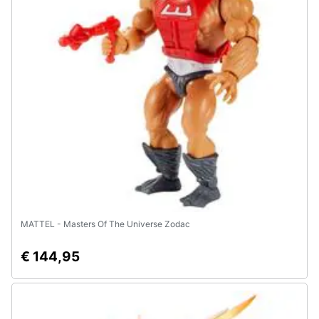
Animali
Motori
Libri,
cd
e
dvd
Festività
e
ricorrenze
MATTEL - Masters Of The Universe Zodac
€ 144,95
Promozioni
Servizi