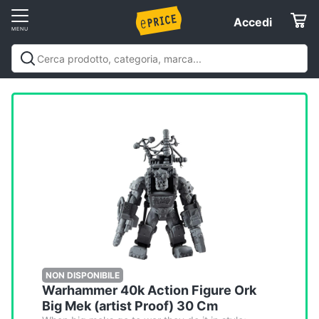
Vai
Accedi
Accedi
al
Registrati
menu
Offerte
Elettrodomestici
Informatica
Telefonia
Tv
e
Home
NON DISPONIBILE
Warhammer 40k Action Figure Ork
Cinema
Big Mek (artist Proof) 30 Cm