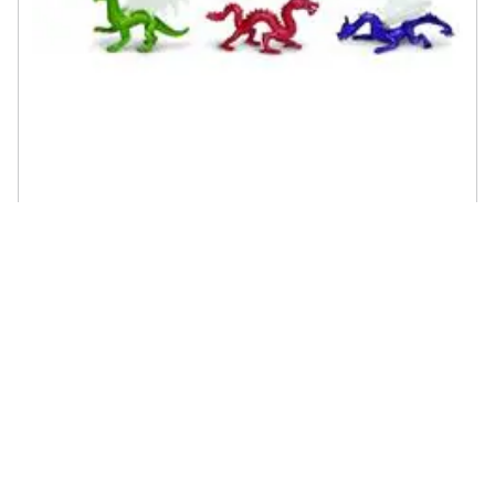
SAFARI LTD. - Safari Ltd Dragons Toob, 6 Conteggi
€ 16,09