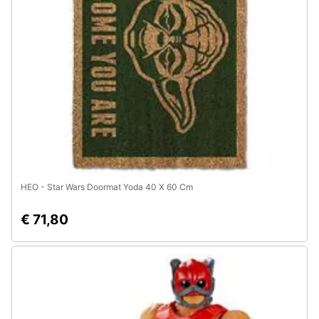
e
igiene
Beauty
Giocattoli
Prima
infanzia
HEO - Star Wars Doormat Yoda 40 X 60 Cm
Fotografia
€ 71,80
Casalinghi
Abbigliamento
Sport