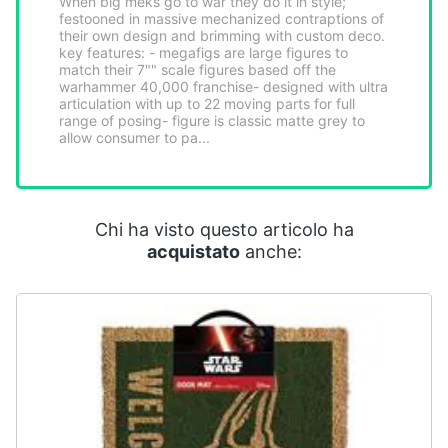
When big meks go to war they do it in style;
Smart
festooned in massive mechanized contraptions of
home
their own design and brimming with custom deco.
key features: - megafigs are large figures to
match their 7"" scale figures based off the
warhammer 40,000 franchise- designed with ultra
Videogiochi
articulation with up to 22 moving parts for full
range of posing- figure is classic matte grey to
allow consumer to pa...
Audio
e
musica
Chi ha visto questo articolo ha
Clima
acquistato
anche:
Arredo
Brico
e
Giardinaggio
Salute