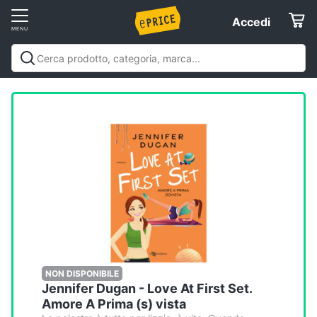
Vai
Accedi
Accedi
al
Registrati
menu
Offerte
Elettrodomestici
Informatica
Telefonia
Tv
e
Home
NON DISPONIBILE
Jennifer Dugan - Love At First Set.
Cinema
Amore A Prima (s) vista