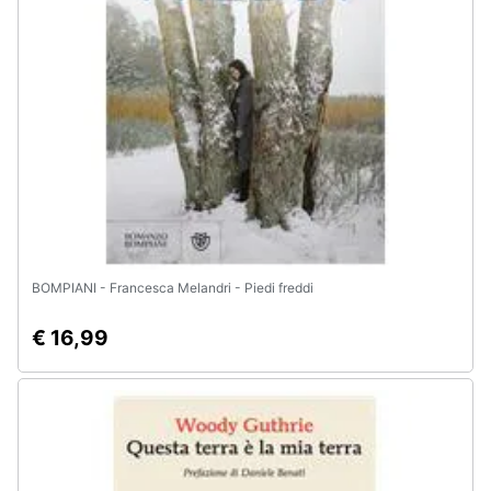
e
igiene
Beauty
Giocattoli
Prima
infanzia
BOMPIANI - Francesca Melandri - Piedi freddi
Fotografia
€ 16,99
Casalinghi
Abbigliamento
Sport