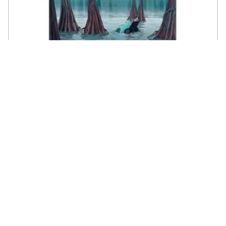
EINAUDI - Joe R. Lansdale - Una stagione selvaggia
€ 11,99