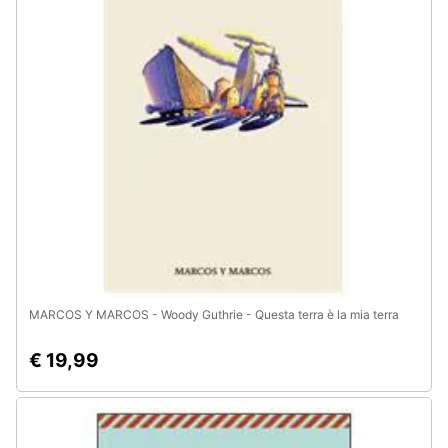
Animali
Motori
Libri,
cd
e
dvd
Festività
e
ricorrenze
MARCOS Y MARCOS - Woody Guthrie - Questa terra è la mia terra
€ 19,99
Promozioni
Servizi