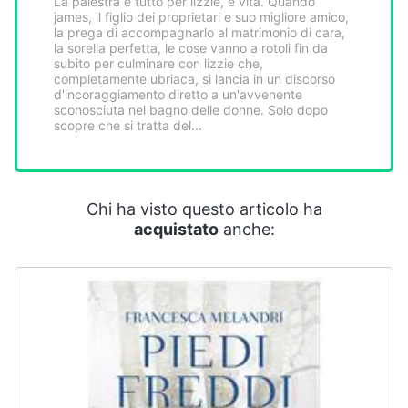
La palestra è tutto per lizzie, è vita. Quando
Smart
james, il figlio dei proprietari e suo migliore amico,
home
la prega di accompagnarlo al matrimonio di cara,
la sorella perfetta, le cose vanno a rotoli fin da
subito per culminare con lizzie che,
completamente ubriaca, si lancia in un discorso
Videogiochi
d'incoraggiamento diretto a un'avvenente
sconosciuta nel bagno delle donne. Solo dopo
scopre che si tratta del...
Audio
e
musica
Chi ha visto questo articolo ha
Clima
acquistato
anche:
Arredo
Brico
e
Giardinaggio
Salute