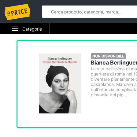
Categorie
Elettrodomestici
Informatica
NON DISPONIBILE
Bianca Berlinguer
Telefonia
La vita bellissima di mar
quartiere di roma nel 1
diventare pienamente d
Tv e Home Cinema
casablanca. Marcella att
dall'infanzia complicata
giovanile del pip...
Smart home
Videogiochi
Audio e musica