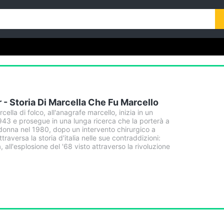
 - Storia Di Marcella Che Fu Marcello
cella di folco, all'anagrafe marcello, inizia in un
943 e prosegue in una lunga ricerca che la porterà a
onna nel 1980, dopo un intervento chirurgico a
raversa la storia d'italia nelle sue contraddizioni:
, all'esplosione del '68 visto attraverso la rivoluzione