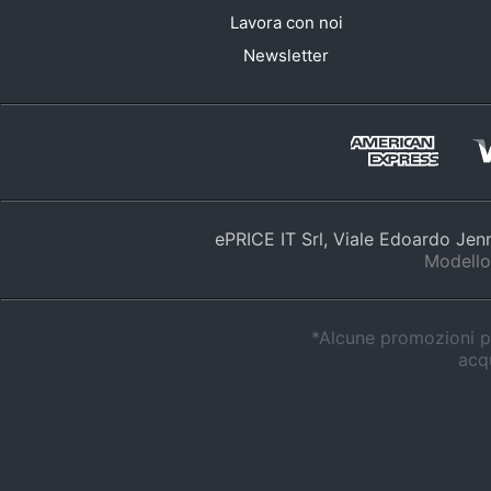
Lavora con noi
Newsletter
ePRICE IT Srl, Viale Edoardo Je
Modello
*Alcune promozioni po
acqu