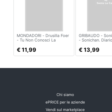
Sport
Animali
Motori
Libri, cd e dvd
MONDADORI - Drusilla Foer
GRIBAUDO - Sonia Lo Coco
- Tu Non Conosci La
- Sonichan. Diari
Vergogna. La Mia Vita
Youtuber Incasin
Festività e ricorrenze
Eleganzissima
€ 11,99
€ 13,99
Promozioni
Chi siamo
ePRICE per le aziende
Vendi sul marketplace