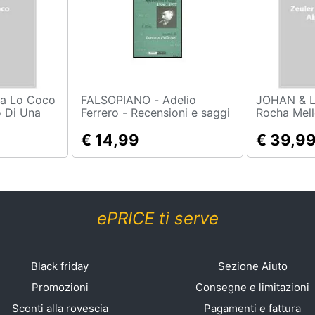
FALSOPIANO - Adelio
JOHAN & LEVI 
o Di Una
Ferrero - Recensioni e saggi
Rocha Mell
ata
1956-1977
Lima - La 
€ 14,99
Di Lina Bo 
€ 39,9
ePRICE ti serve
Black friday
Sezione Aiuto
Promozioni
Consegne e limitazioni
Sconti alla rovescia
Pagamenti e fattura