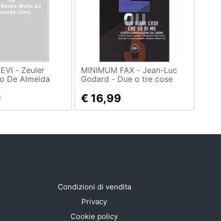
- Zeuler
MINIMUM FAX - Jean-Luc
o De Almeida
Godard - Due o tre cose
Dea Stanca. Vita
che so di me. Scritti e
Bardi
9
conversazioni sul cinema
€ 16,99
Condizioni di vendita
Privacy
Cookie policy