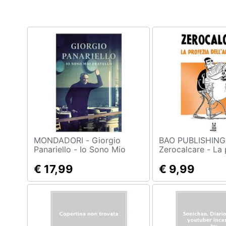
Clima
Arredo
Brico e Giardinaggio
Salute e igiene
Beauty
Giocattoli
Prima infanzia
MONDADORI - Giorgio
BAO PUBLISHING
Panariello - Io Sono Mio
Zerocalcare - La 
Fratello
dell'armadillo
Fotografia
€ 17,99
€ 9,99
Casalinghi
Abbigliamento