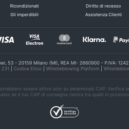
Ricondizionati
Diritto di recesso
Gli imperdibili
Assistenza Clienti
nner, 53 - 20159 Milano (MI), REA MI- 2660900 - P.IVA: 12
 231
|
Codice Etico
|
Whistleblowing Platform
|
Whistleblow
trebbero essere attive solo su determinati CAP. Verifica 
isto se il tuo CAP di consegna rientra tra quelli in promoz