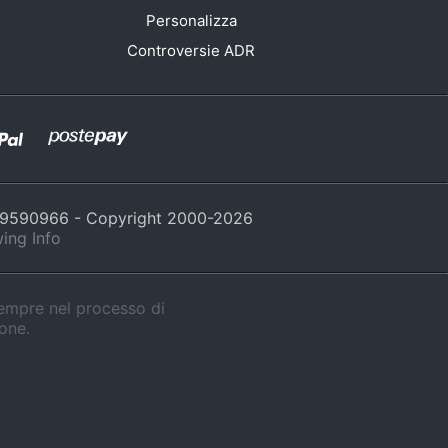
Personalizza
Controversie ADR
429590966 - Copyright 2000-
2026
ing Info
sempre nel processo di
ione.