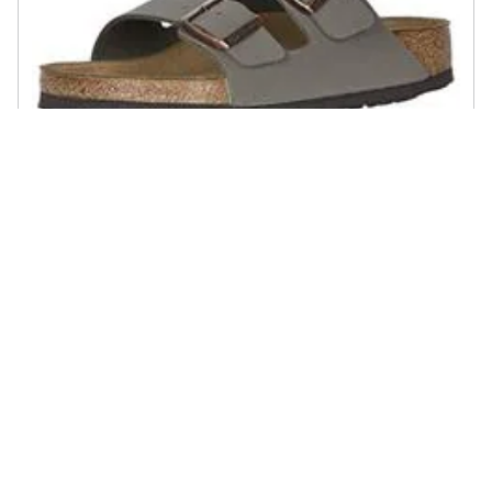
BIRKENSTOCK - Arizona 51703 Sandali Unisex Adulto, Marrone
(marrone Scuro), 47
€ 140,14