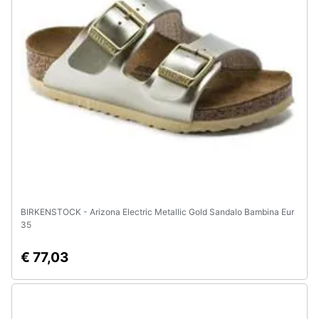
Animali
Motori
Libri,
cd
e
dvd
Festività
e
BIRKENSTOCK - Arizona Electric Metallic Gold Sandalo Bambina Eur
ricorrenze
35
€ 77,03
Promozioni
Servizi