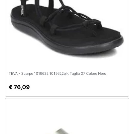
e
igiene
Beauty
Giocattoli
Prima
infanzia
TEVA - Scarpe 1019622 1019622blk Taglia 37 Colore Nero
Fotografia
€ 76,09
Casalinghi
Abbigliamento
Sport