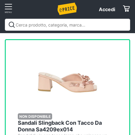
Vai
Accedi
Accedi
al
Registrati
menu
Offerte
Elettrodomestici
Informatica
Telefonia
Tv
e
Home
NON DISPONIBILE
Sandali Slingback Con Tacco Da
Cinema
Donna Sa4209ex014