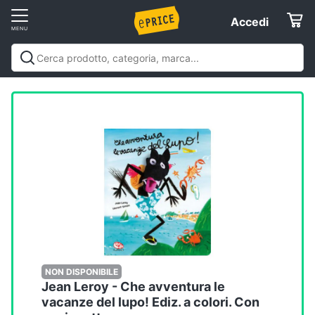
Vai
Accedi
Accedi
al
Registrati
menu
Offerte
Elettrodomestici
Informatica
Telefonia
Tv
e
Home
NON DISPONIBILE
Jean Leroy - Che avventura le
Cinema
vacanze del lupo! Ediz. a colori. Con