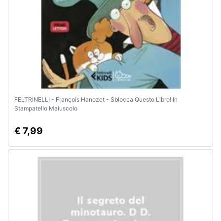
Animali
Motori
Libri,
cd
e
FELTRINELLI - François Hanozet - Sblocca Questo Libro! In
dvd
Stampatello Maiuscolo
€ 7,99
Festività
e
ricorrenze
Promozioni
Servizi