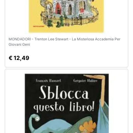
e
igiene
Beauty
MONDADORI - Trenton Lee Stewart - La Misteriosa Accademia Per
Giocattoli
Giovani Geni
€ 12,49
Prima
infanzia
Fotografia
Casalinghi
Abbigliamento
Sport