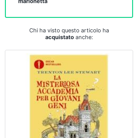
marionetta
Smart
home
Videogiochi
Chi ha visto questo articolo ha
acquistato
anche:
Audio
e
musica
Clima
Arredo
Brico
e
Giardinaggio
Salute