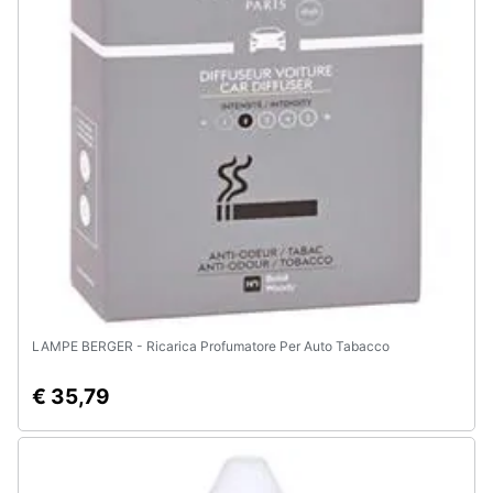
Animali
Motori
Libri,
cd
e
dvd
Festività
e
ricorrenze
LAMPE BERGER - Ricarica Profumatore Per Auto Tabacco
€ 35,79
Promozioni
Servizi