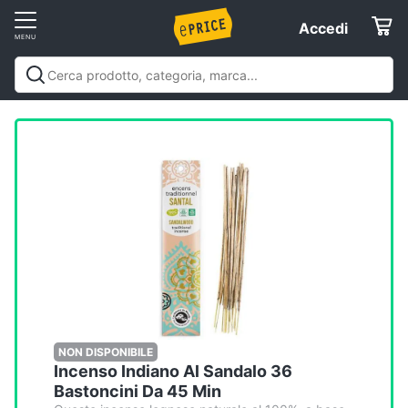
Vai
Accedi
Accedi
al
Registrati
menu
Offerte
Elettrodomestici
Informatica
Telefonia
Tv
e
Home
NON DISPONIBILE
Incenso Indiano Al Sandalo 36
Cinema
Bastoncini Da 45 Min