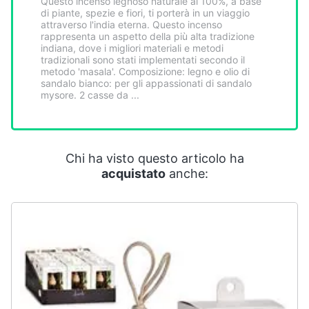
Questo incenso legnoso naturale al 100%, a base
Smart
di piante, spezie e fiori, ti porterà in un viaggio
home
attraverso l'india eterna. Questo incenso
rappresenta un aspetto della più alta tradizione
indiana, dove i migliori materiali e metodi
tradizionali sono stati implementati secondo il
Videogiochi
metodo 'masala'. Composizione: legno e olio di
sandalo bianco: per gli appassionati di sandalo
mysore. 2 casse da ...
Audio
e
musica
Chi ha visto questo articolo ha
Clima
acquistato
anche:
Arredo
Brico
e
Giardinaggio
Salute