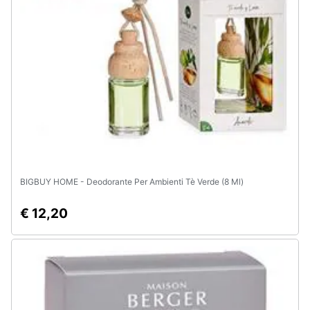
e
igiene
Beauty
Giocattoli
Prima
infanzia
BIGBUY HOME - Deodorante Per Ambienti Tè Verde (8 Ml)
Fotografia
€ 12,20
Casalinghi
Abbigliamento
Sport