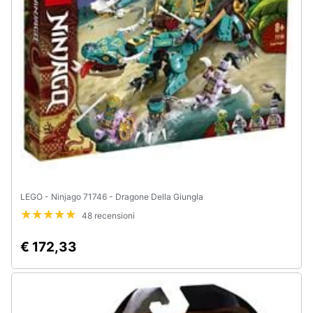
e
igiene
Beauty
Giocattoli
Prima
infanzia
Fotografia
LEGO - Ninjago 71746 - Dragone Della Giungla
48 recensioni
Casalinghi
€ 172,33
Abbigliamento
Sport