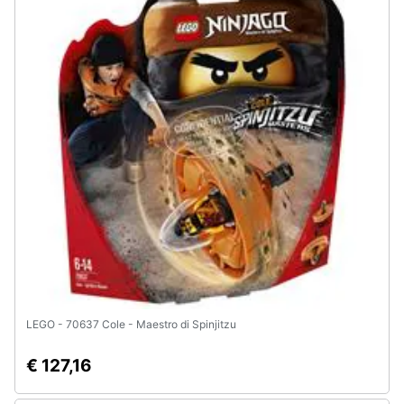
Animali
Motori
Libri,
cd
e
dvd
Festività
e
ricorrenze
LEGO - 70637 Cole - Maestro di Spinjitzu
Promozioni
€ 127,16
Servizi