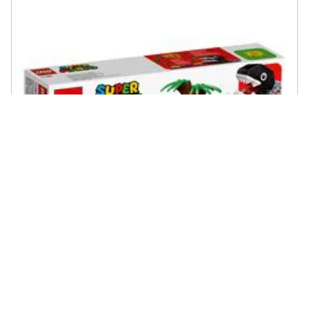
LEGO - 71381 Super Mario Incontro nella Giungla di Categnaccio -
Pack di espansione