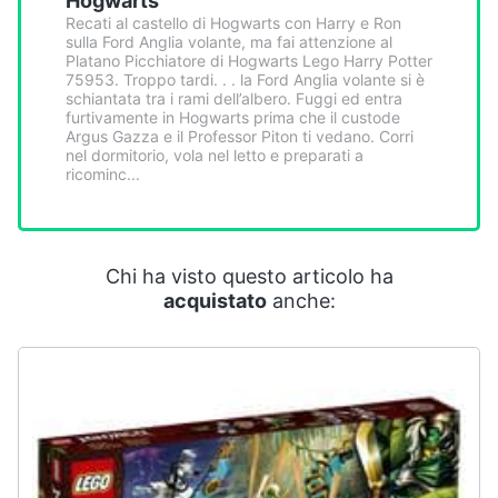
Hogwarts
Smart
Recati al castello di Hogwarts con Harry e Ron
home
sulla Ford Anglia volante, ma fai attenzione al
Platano Picchiatore di Hogwarts Lego Harry Potter
75953. Troppo tardi. . . la Ford Anglia volante si è
Videogiochi
schiantata tra i rami dell’albero. Fuggi ed entra
furtivamente in Hogwarts prima che il custode
Argus Gazza e il Professor Piton ti vedano. Corri
nel dormitorio, vola nel letto e preparati a
Audio
ricominc...
e
musica
Clima
Chi ha visto questo articolo ha
acquistato
anche:
Arredo
Brico
e
Giardinaggio
Salute