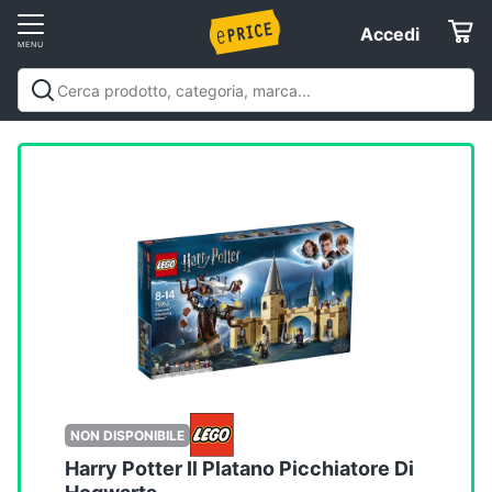
Vai
Accedi
Accedi
al
Registrati
menu
Offerte
Elettrodomestici
Informatica
Telefonia
Tv
e
Home
NON DISPONIBILE
Cinema
Harry Potter Il Platano Picchiatore Di