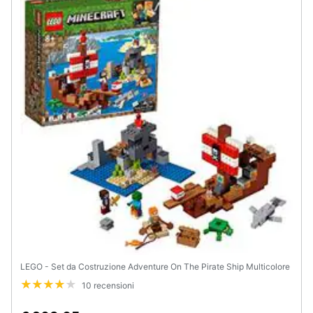
Animali
Motori
Libri,
cd
e
dvd
Festività
e
ricorrenze
Promozioni
LEGO - Set da Costruzione Adventure On The Pirate Ship Multicolore
10 recensioni
Servizi