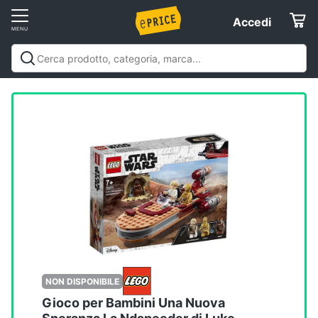
Vai
Accedi
Accedi
al
Registrati
menu
Offerte
Elettrodomestici
Informatica
Telefonia
Tv
e
Home
NON DISPONIBILE
Cinema
Gioco per Bambini Una Nuova