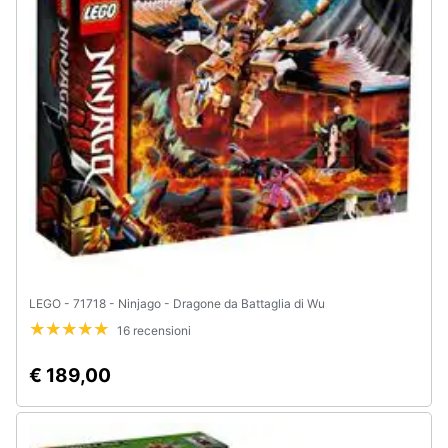
e
igiene
Beauty
Giocattoli
Prima
infanzia
Fotografia
LEGO - 71718 - Ninjago - Dragone da Battaglia di Wu
Casalinghi
16 recensioni
€ 189,00
Abbigliamento
Sport