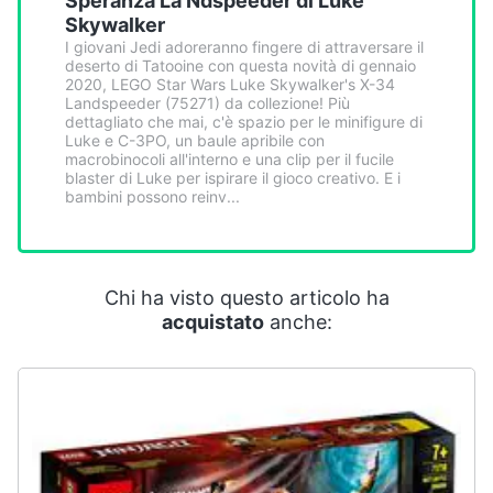
Speranza La Ndspeeder di Luke
Smart
Skywalker
home
I giovani Jedi adoreranno fingere di attraversare il
deserto di Tatooine con questa novità di gennaio
2020, LEGO Star Wars Luke Skywalker's X-34
Videogiochi
Landspeeder (75271) da collezione! Più
dettagliato che mai, c'è spazio per le minifigure di
Luke e C-3PO, un baule apribile con
Audio
macrobinocoli all'interno e una clip per il fucile
blaster di Luke per ispirare il gioco creativo. E i
e
bambini possono reinv...
musica
Clima
Chi ha visto questo articolo ha
acquistato
anche:
Arredo
Brico
e
Giardinaggio
Salute