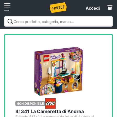
Vai
Accedi
Accedi
al
Registrati
menu
Offerte
Elettrodomestici
Informatica
Telefonia
Tv
e
Home
NON DISPONIBILE
Cinema
41341 La Cameretta di Andrea
Friends 41341 La camera da letto di Andrea si