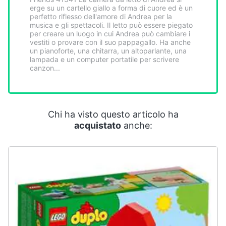
Smart
erge su un cartello giallo a forma di cuore ed è un
perfetto riflesso dell'amore di Andrea per la
home
musica e gli spettacoli. Il letto può essere piegato
per creare un luogo in cui Andrea può cambiare i
vestiti o provare con il suo pappagallo. Ha anche
Videogiochi
un pianoforte, una chitarra, un altoparlante, una
lampada e un computer portatile per scrivere
canzon...
Audio
e
musica
Chi ha visto questo articolo ha
Clima
acquistato
anche:
Arredo
Brico
e
Giardinaggio
Salute