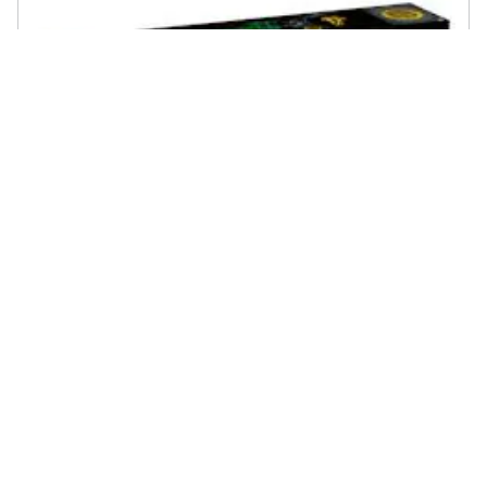
LEGO - 42157 Technic Trattore John Deere 948L-II
103 recensioni
€ 275,99