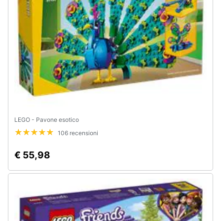
e
igiene
Beauty
Giocattoli
Prima
infanzia
LEGO - Pavone esotico
106 recensioni
Fotografia
€ 55,98
Casalinghi
Abbigliamento
Sport