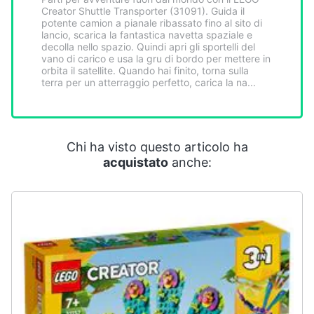
Smart
Creator Shuttle Transporter (31091). Guida il
potente camion a pianale ribassato fino al sito di
home
lancio, scarica la fantastica navetta spaziale e
decolla nello spazio. Quindi apri gli sportelli del
vano di carico e usa la gru di bordo per mettere in
Videogiochi
orbita il satellite. Quando hai finito, torna sulla
terra per un atterraggio perfetto, carica la na...
Audio
e
musica
Chi ha visto questo articolo ha
acquistato
anche:
Clima
Arredo
Brico
e
Giardinaggio
Salute