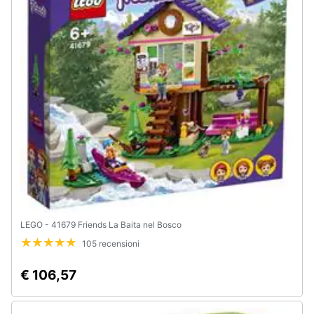
Animali
Motori
Libri,
cd
e
dvd
Festività
e
ricorrenze
LEGO - 41679 Friends La Baita nel Bosco
105 recensioni
Promozioni
€ 106,57
Servizi