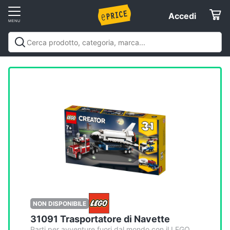
Vai
Accedi
Accedi
al
Registrati
menu
Offerte
Elettrodomestici
Informatica
Telefonia
Tv
e
Home
NON DISPONIBILE
Cinema
31091 Trasportatore di Navette
Parti per avventure fuori dal mondo con il LEGO