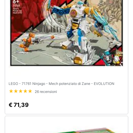
e
igiene
Beauty
Giocattoli
Prima
infanzia
Fotografia
LEGO - 71761 Ninjago - Mech potenziato di Zane - EVOLUTION
26 recensioni
Casalinghi
€ 71,39
Abbigliamento
Sport