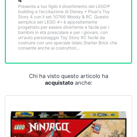
4
Smart
Presenta a tuo figlio il divertimento del LEGO®
home
building e l'eccitazione di Disney • Pixar's Toy
Story 4 con il set 10766 Woody & RC. Questo
semplice set LEGO 4+ è appositamente
Videogiochi
progettato per essere divertente e facile per i
bambini in età prescolare e per i giovani, con
un'auto personaggio Toy Story RC facile da
costruire con uno speciale telaio Starter Brick che
Audio
consente anche ai costruttori...
e
musica
Clima
Chi ha visto questo articolo ha
acquistato
anche:
Arredo
Brico
e
Giardinaggio
Salute