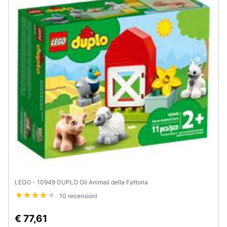
Animali
Motori
Libri,
cd
e
dvd
Festività
e
ricorrenze
LEGO - 10949 DUPLO Gli Animali della Fattoria
Promozioni
10 recensioni
Servizi
€ 77,61