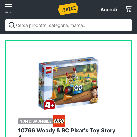
Vai
Accedi
Accedi
al
Registrati
menu
Offerte
Elettrodomestici
Informatica
Telefonia
Tv
e
Home
NON DISPONIBILE
Cinema
10766 Woody & RC Pixar's Toy Story