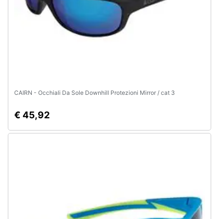
e
igiene
Beauty
Giocattoli
CAIRN - Occhiali Da Sole Downhill Protezioni Mirror / cat 3
Prima
infanzia
€ 45,92
Fotografia
Casalinghi
Abbigliamento
Sport