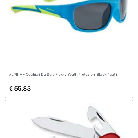
Animali
Motori
Libri,
cd
e
dvd
ALPINA - Occhiali Da Sole Flexxy Youth Protezioni Black / cat3
Festività
€ 55,83
e
ricorrenze
Promozioni
Servizi