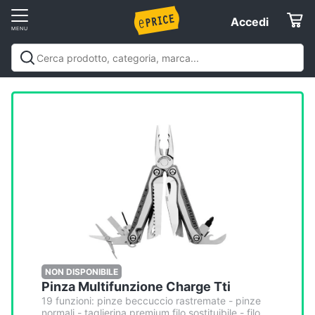
Vai
Accedi
Accedi
al
Registrati
menu
Offerte
Elettrodomestici
Informatica
Telefonia
Tv
e
Home
NON DISPONIBILE
Pinza Multifunzione Charge Tti
Cinema
19 funzioni: pinze beccuccio rastremate - pinze
normali - taglierina premium filo sostituibile - filo