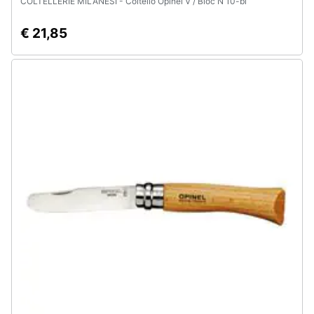
COLTELLERIE MILANESI - Coltello Opinel V / Bloc N 10-bl
€ 21,85