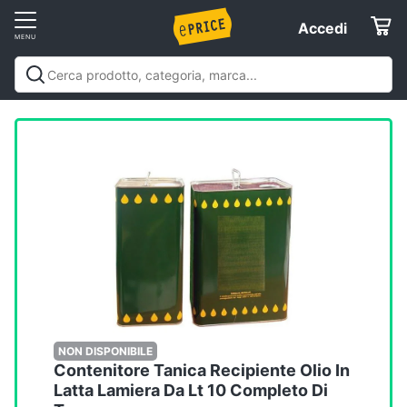
Vai
Accedi
Accedi
al
Registrati
menu
Offerte
Elettrodomestici
Informatica
Telefonia
Tv
e
Home
NON DISPONIBILE
Contenitore Tanica Recipiente Olio In
Cinema
Latta Lamiera Da Lt 10 Completo Di