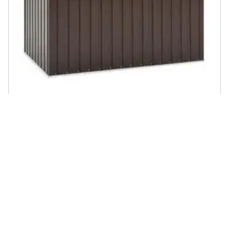
VIDAXL - Baule da Giardino Marrone 171x99x93 cm
€ 185,99