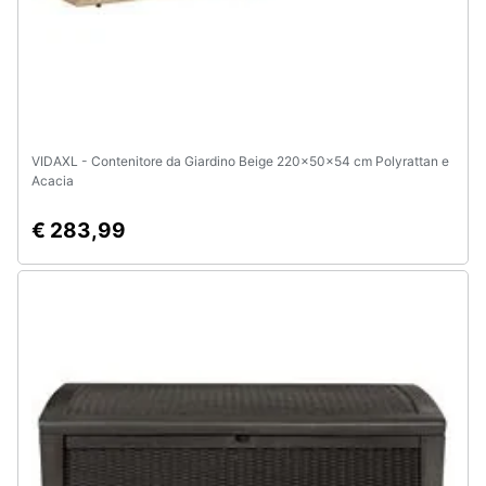
e
igiene
Beauty
Giocattoli
VIDAXL - Contenitore da Giardino Beige 220x50x54 cm Polyrattan e
Acacia
Prima
€ 283,99
infanzia
Fotografia
Casalinghi
Abbigliamento
Sport