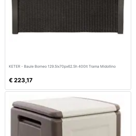
Animali
Motori
Libri,
cd
e
dvd
KETER - Baule Borneo 129.5lx70px62.5h 400lt Trama Midollino
€ 223,17
Festività
e
ricorrenze
Promozioni
Servizi