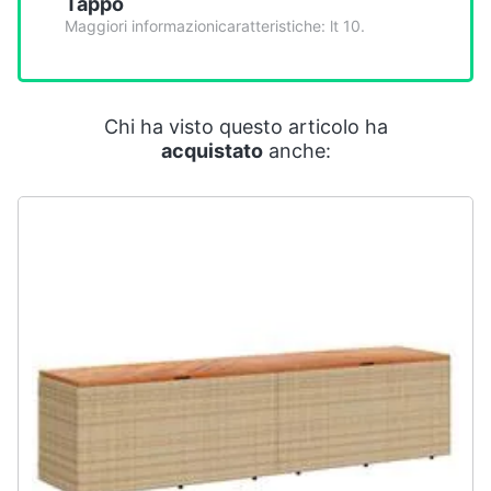
Tappo
Smart
Maggiori informazionicaratteristiche: lt 10.
home
Videogiochi
Chi ha visto questo articolo ha
acquistato
anche:
Audio
e
musica
Clima
Arredo
Brico
e
Giardinaggio
Salute