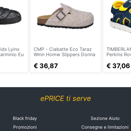
CMP - Ciabatte Eco Taraz
TIMBERLAND - S
Carminio Eu
Wmn Homw Slippers Donna
Perkins Ro
- Amaranto Mel Eu 41.0
Scarpe Rag
€ 36,87
€ 37,06
ePRICE ti serve
Black friday
Sezione Aiuto
Promozioni
Consegne e limitazioni