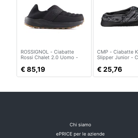
Sport
Animali
Motori
Libri, cd e dvd
ROSSIGNOL - Ciabatte
CMP - Ciabatte Kids Lyinx
Festività e ricorrenze
Rossi Chalet 2.0 Uomo -
Slipper Junior - 
Black Uk 9.0
32-33
€ 85,19
€ 25,76
Promozioni
Chi siamo
ePRICE per le aziende