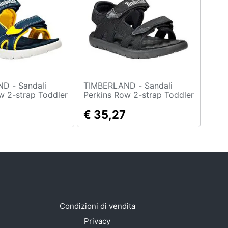
andali
TIMBERLAND - Sandali
w 2-strap Toddler
Perkins Row 2-strap Toddler
azzi Eu 29
Scarpe Ragazzi Eu 26
€ 35,27
Condizioni di vendita
Privacy