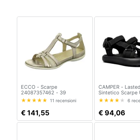
Clima
Arredo
Brico e Giardinaggio
Salute e igiene
Beauty
Giocattoli
Prima infanzia
ECCO - Scarpe
CAMPER - Lasted Sandali
24087357462 - 39
Sintetico Scarp
Nero Eu 43, K10
Fotografia
11 recensioni
6 rece
€ 141,55
€ 94,06
Casalinghi
Abbigliamento