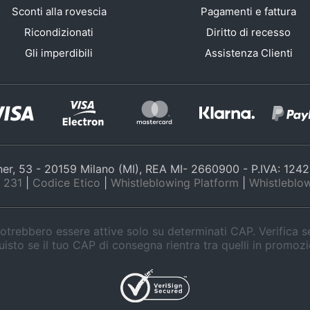
Sconti alla rovescia
Pagamenti e fattura
Ricondizionati
Diritto di recesso
Gli imperdibili
Assistenza Clienti
nner, 53 - 20159 Milano (MI), REA MI- 2660900 - P.IVA: 12
 231
|
Codice Etico
|
Whistleblowing Platform
|
Whistleblow
trebbero essere attive solo su determinati CAP. Verifica 
isto se il tuo CAP di consegna rientra tra quelli in promoz