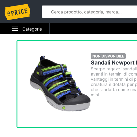
Categorie
Elettrodomestici
Informatica
NON DISPONIBILE
Sandali Newport 
Telefonia
Scarpe ragazzi sandali
avanti in termini di comf
vantaggi in termini di p
Tv e Home Cinema
creatura è dotata per pr
che si adatta come una 
mini...
Smart home
Videogiochi
Audio e musica