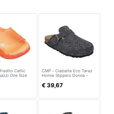
CMP - Ciabatte Eco Taraz
azzi One Size
Homw Slippers Donna -
Carbone M Eu 44.0
€ 39,67