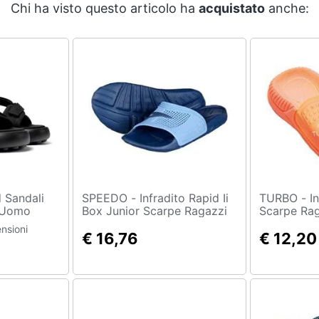
Chi ha visto questo articolo ha
acquistato
anche:
SPEEDO - Infradito Rapid Ii
TURBO - Infradito Celtic
e Uomo
Box Junior Scarpe Ragazzi
Scarpe Rag
0942-001
Eu 31
nsioni
€ 16,76
€ 12,20