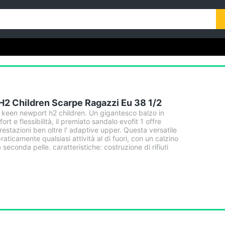
H2 Children Scarpe Ragazzi Eu 38 1/2
 keen newport h2 children. Un gigantesco balzo in
ort e flessibilità, il premiato sandalo evofit 1 offre
restazioni ben oltre l' adaptive upper. Questa versatile
aticamente qualsiasi attività al di fuori, con un calzino
seconda pelle. caratteristiche: costruzione di rifiuti