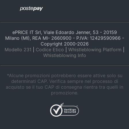
ePRICE IT Srl, Viale Edoardo Jenner, 53 - 20159
Milano (MI), REA MI- 2660900 - P.IVA: 12429590966 -
Copyright 2000-
2026
Modello 231
|
Codice Etico
|
Whistleblowing Platform
|
Whistleblowing Info
*Alcune promozioni potrebbero essere attive solo su
determinati CAP. Verifica sempre nel processo di
acquisto se il tuo CAP di consegna rientra tra quelli in
promozione.