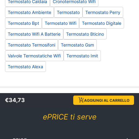
Termostato Caldaia
Cronotermostato Wifi
Termostato Ambiente
Termostato
Termostato Perry
Termostato Bpt
Termostato Wifi
Termostato Digitale
Termostato Wifi A Batterie
Termostato Bticino
Termostato Termosifoni
Termostato Gsm
Valvole Termostatiche Wifi
Termostato Imit
Termostato Alexa
€
34,73
2026-04-28T14:28:32.000Z
|
8ca3c59
AGGIUNGI AL CARRELLO
ePRICE ti serve