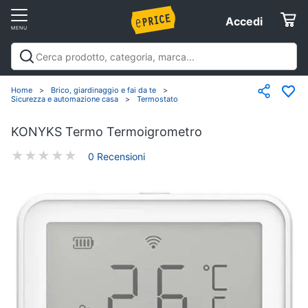
Vai
Accedi
Accedi
al
Registrati
menu
Offerte
Home
Brico, giardinaggio e fai da te
Sicurezza e automazione casa
Termostato
Servizi
KONYKS
Termo Termoigrometro
0
Recension
i
Assistenza
clienti
Esci