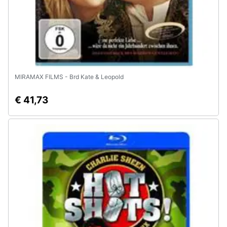
Animali
Motori
Libri,
MIRAMAX FILMS - Brd Kate & Leopold
cd
e
€ 41,73
dvd
Festività
e
ricorrenze
Promozioni
Servizi