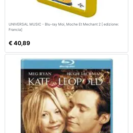
e
igiene
UNIVERSAL MUSIC - Blu-ray Moi, Moche Et Mechant 2 [ edizione:
Beauty
Francia]
€ 40,89
Giocattoli
Prima
infanzia
Fotografia
Casalinghi
Abbigliamento
Sport