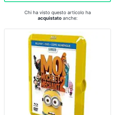
Smart
home
Chi ha visto questo articolo ha
acquistato
anche:
Videogiochi
Audio
e
musica
Clima
Arredo
Brico
e
Giardinaggio
Salute