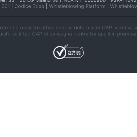
nner, 53 - 20159 Milano (MI), REA MI- 2660900 - P.IVA: 12
 231
|
Codice Etico
|
Whistleblowing Platform
|
Whistleblow
trebbero essere attive solo su determinati CAP. Verifica 
isto se il tuo CAP di consegna rientra tra quelli in promoz
Ciotola a prova di fuoriuscite da
1,7 L
 per le
Lama multifunzione in acciaio