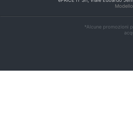
ePRICE IT Srl, Viale Edoardo Je
Modello
*Alcune promozioni po
acqu
Dimensioni ridotte