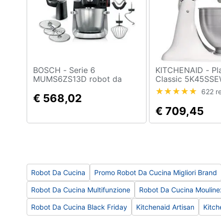
Sport
Animali
Motori
Libri, cd e dvd
BOSCH - Serie 6
KITCHENAID - Planetaria
MUMS6ZS13D robot da
Classic 5K45SS
cucina 1600 W 5,5 L Nero,
Capacità 4.3 L P
Festività e ricorrenze
622 r
Acciaio inox Bilance
€ 568,02
W Colore Bianco
incorporate
€ 709,45
Promozioni
Robot Da Cucina
Promo Robot Da Cucina Migliori Brand
Robot Da Cucina Multifunzione
Robot Da Cucina Mouline
Robot Da Cucina Black Friday
Kitchenaid Artisan
Kitch