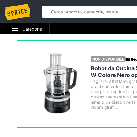
Categorie
Elettrodomestici
Informatica
NON DISPONIBILE
Robot da Cucina
Telefonia
W Colore Nero o
Tagliare, affettare, gr
Tv e Home Cinema
drasticamente i tempi d
così potrai sederti e g
Smart home
grossolanamente o fine
lama o un disco che fa 
lavora gli im...
Videogiochi
Audio e musica