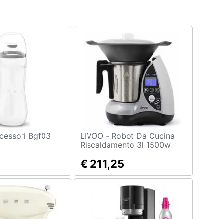
G - Accessori Bgf03
LIVOO - Robot Da Cucina
Riscaldamento 3l 1500w
Grigio - Dop142g
€ 211,25