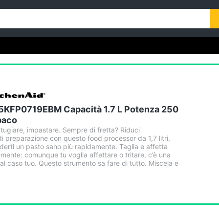
 5KFP0719EBM Capacità 1.7 L Potenza 250
paco
attugiare, impastare. Sempre di fretta? Riduci
i preparazione con questo food processor da 1,7 litri,
oderti un pasto sano più rapidamente. Taglia e affetta
mente: comunque tu voglia affettare o tritare, c’è una
al caso tuo. Questo strumento sa fare di tutto. Miscela e