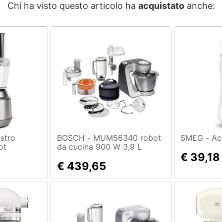
Chi ha visto questo articolo ha
acquistato
anche:
BOSCH - MUM56340 robot
SME
ot
da cucina 900 W 3,9 L
0 W
Argento
€ 39,18
 Velocita'
€ 439,65
ppia