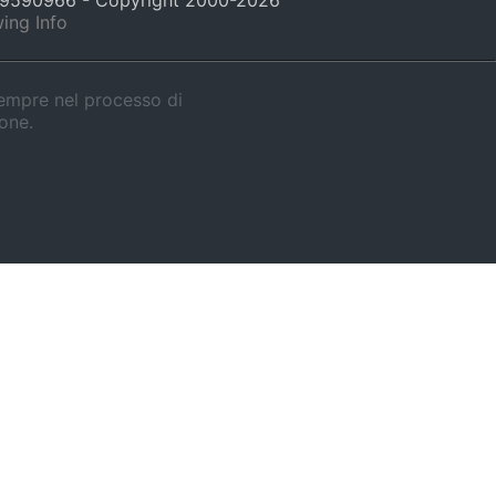
429590966 - Copyright 2000-
2026
ing Info
sempre nel processo di
ione.
Tubo alimenti 2 in 1
Scomparto intelligente integrato