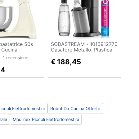
SODASTREAM - 1016912770
a Cucina
Gasatore Metallo, Plastica
 Capacità 4.8 L
Nero, Stainless Steel
1 recensione
00 W Colore
€ 188,45
04
ccoli Elettrodomestici
Robot Da Cucina Offerte
nale
Moulinex Piccoli Elettrodomestici