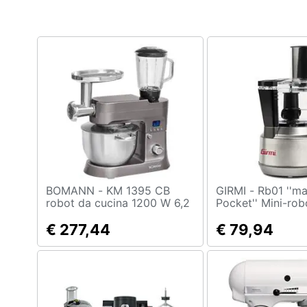
Clima
Arredo
Brico e Giardinaggio
Salute e igiene
Beauty
Giocattoli
Prima infanzia
BOMANN - KM 1395 CB
GIRMI - Rb01 ''mastro
robot da cucina 1200 W 6,2
Pocket'' Mini-rob
L Stainless steel
Multifunzione 30
Fotografia
€ 277,44
Capacita' 600cc 2
€ 79,94
2 Dischi Inox Do
Casalinghi
Sicurezza Grigio
Abbigliamento