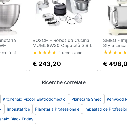
BOSCH - Robot da Cucina
SMEG - Impastatrice 50s
EWH
MUM58W20 Capacità 3.9 L
Style Line
otenza 275
Potenza 1000 W Colore
SMF03CREU
ecensioni
1 recensione
Bianco / Argento
Potenza 8
Crema
€ 243,20
€ 498,
Ricerche correlate
Kitchenaid Piccoli Elettrodomestici
Planetaria Smeg
Kenwood Pi
x
Impastatrice
Planetaria Professionale
Impastatrice Professio
enaid Black Friday