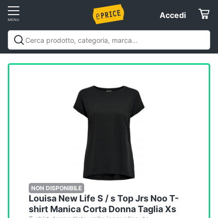
Vai
Accedi
Accedi
al
Registrati
menu
Offerte
Servizi
Assistenza
clienti
Esci
NON DISPONIBILE
Louisa New Life S / s Top Jrs Noo T-
shirt Manica Corta Donna Taglia Xs