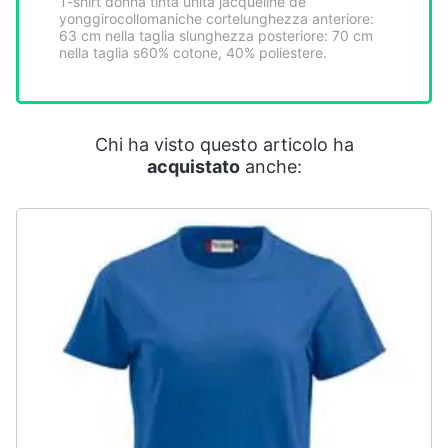
T-shirt donna tinta unita jacqueline de
yonggirocollomaniche cortelunghezza anteriore:
63 cm nella taglia slunghezza posteriore: 70 cm
nella taglia s60% cotone, 40% poliestere.
Chi ha visto questo articolo ha
acquistato
anche: