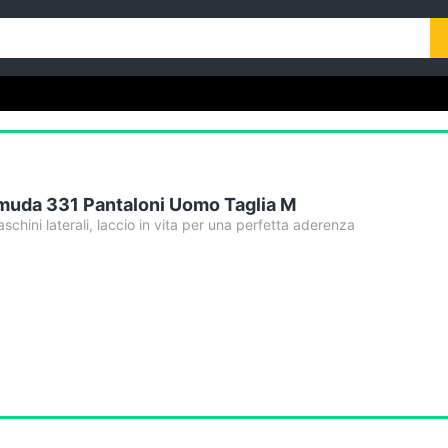
muda 331 Pantaloni Uomo Taglia M
schini laterali, laccio in vita per una perfetta aderenza