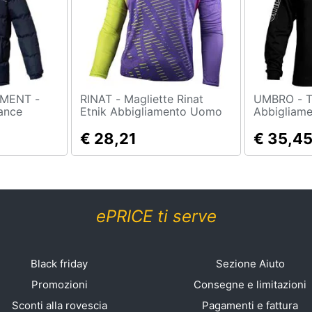
MENT -
RINAT - Magliette Rinat
UMBRO - Tute Glory
ance
Etnik Abbigliamento Uomo
Abbigliam
omo S
S
€ 28,21
€ 35,4
ePRICE ti serve
Black friday
Sezione Aiuto
Promozioni
Consegne e limitazioni
Sconti alla rovescia
Pagamenti e fattura