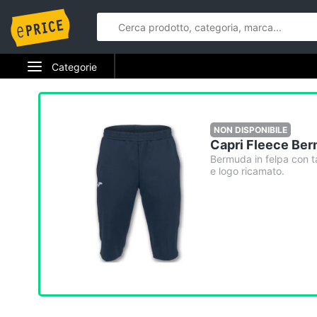
Categorie
Elettrodomestici
Informatica
NON DISPONIBILE
Capri Fleece Ber
Telefonia
Bermuda in felpa con ta
e logo ricamato.
Tv e Home Cinema
Smart home
Videogiochi
Audio e musica