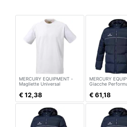
Clima
Arredo
Brico e Giardinaggio
Salute e igiene
Beauty
Giocattoli
Prima infanzia
MERCURY EQUIPMENT -
MERCURY EQUIP
Magliette Universal
Giacche Perform
Abbigliamento Uomo M
Abbigliamento U
Fotografia
€ 12,38
€ 61,18
Casalinghi
Abbigliamento