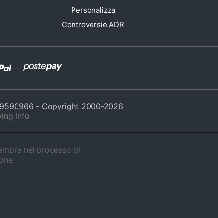
Personalizza
Controversie ADR
429590966 - Copyright 2000-
2026
ing Info
sempre nel processo di
ione.