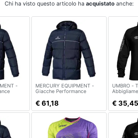
Chi ha visto questo articolo ha
acquistato
anche:
MENT -
MERCURY EQUIPMENT -
UMBRO - Tute Glory
ance
Giacche Performance
Abbigliam
omo Xxxl
Abbigliamento Uomo Xl
€ 61,18
€ 35,4