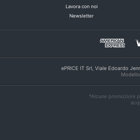
Lavora con noi
Newsletter
ePRICE IT Srl, Viale Edoardo Je
Modello
*Alcune promozioni po
acqu