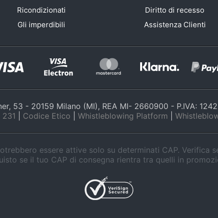
Ricondizionati
Diritto di recesso
Gli imperdibili
Assistenza Clienti
nner, 53 - 20159 Milano (MI), REA MI- 2660900 - P.IVA: 12
 231
|
Codice Etico
|
Whistleblowing Platform
|
Whistleblow
trebbero essere attive solo su determinati CAP. Verifica 
isto se il tuo CAP di consegna rientra tra quelli in promoz