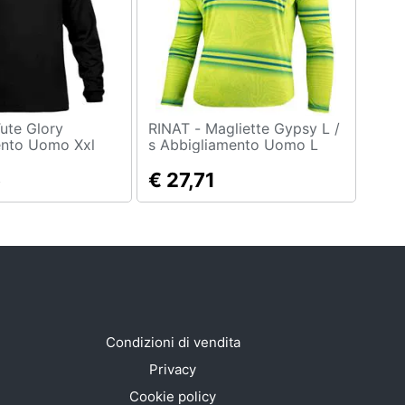
RINAT - Magliette Gypsy L /
ento Uomo Xxl
s Abbigliamento Uomo L
5
€ 27,71
Condizioni di vendita
Privacy
Cookie policy