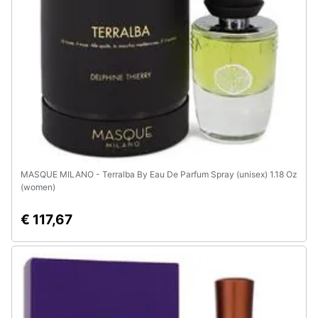
e
igiene
Beauty
Giocattoli
Prima
infanzia
MASQUE MILANO - Terralba By Eau De Parfum Spray (unisex) 1.18 Oz
(women)
Fotografia
€ 117,67
Casalinghi
Abbigliamento
Sport