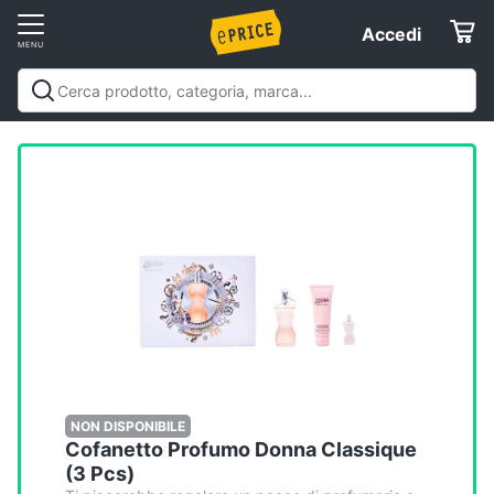
Vai
Accedi
Accedi
al
Registrati
menu
Offerte
Elettrodomestici
Informatica
Telefonia
Tv
e
Home
NON DISPONIBILE
Cofanetto Profumo Donna Classique
Cinema
(3 Pcs)