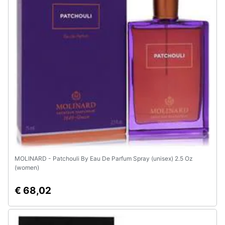
Animali
Motori
Libri,
cd
e
dvd
Festività
e
ricorrenze
MOLINARD - Patchouli By Eau De Parfum Spray (unisex) 2.5 Oz
(women)
Promozioni
€ 68,02
Servizi