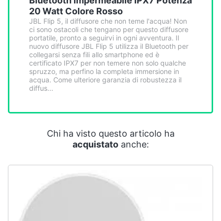
Bluetooth Impermeabile IPX7 Potenza
Smart
20 Watt Colore Rosso
home
JBL Flip 5, il diffusore che non teme l'acqua! Non
ci sono ostacoli che tengano per questo diffusore
portatile, pronto a seguirvi in ogni avventura. Il
Videogiochi
nuovo diffusore JBL Flip 5 utilizza il Bluetooth per
collegarsi senza fili allo smartphone ed è
certificato IPX7 per non temere non solo qualche
Audio
spruzzo, ma perfino la completa immersione in
acqua. Come ulteriore garanzia di robustezza il
e
diffus...
musica
Clima
Chi ha visto questo articolo ha
acquistato
anche:
Arredo
Brico
e
Giardinaggio
Salute