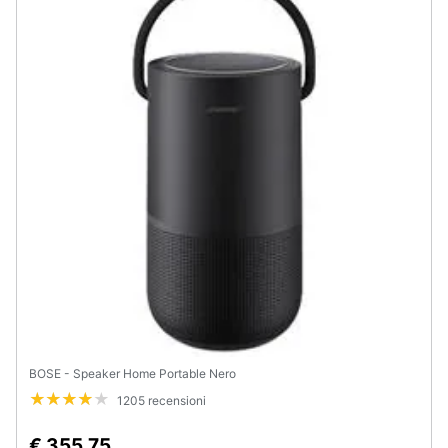
Animali
Motori
Libri,
cd
e
dvd
Festività
e
ricorrenze
Promozioni
BOSE - Speaker Home Portable Nero
1205 recensioni
Servizi
€ 355,75