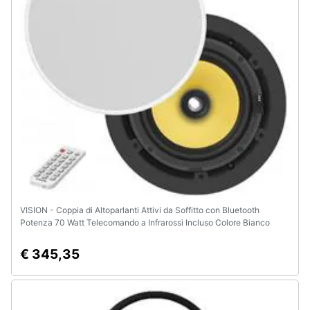
e
igiene
Beauty
Giocattoli
Prima
infanzia
Fotografia
VISION - Coppia di Altoparlanti Attivi da Soffitto con Bluetooth
Potenza 70 Watt Telecomando a Infrarossi Incluso Colore Bianco
Casalinghi
€ 345,35
Abbigliamento
Sport