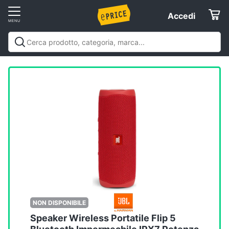
Vai
Accedi
Accedi
al
Registrati
menu
Offerte
Elettrodomestici
Informatica
Telefonia
Tv
e
Home
NON DISPONIBILE
Cinema
Speaker Wireless Portatile Flip 5