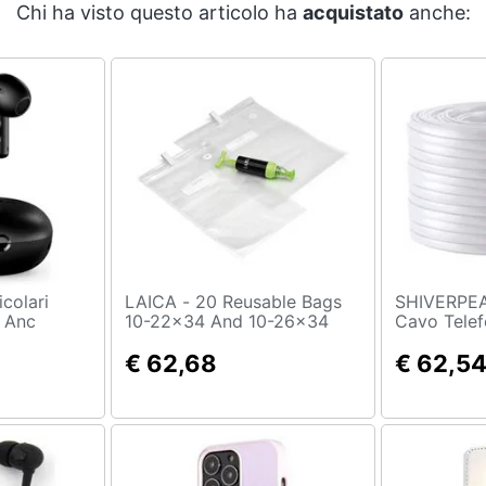
Chi ha visto questo articolo ha
acquistato
anche:
LAICA - 20 Reusable Bags
SHIVERPEAKS - 
t Anc
10-22x34 And 10-26x34
Cavo Telef
dello Santa
Vt3521
Bianco
€ 62,68
€ 62,5