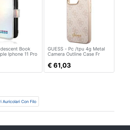
GUESS - Pc /tpu 4g Metal
ple Iphone 11 Pro
Camera Outline Case Fr
er (guflbkn65bld)
Apple Iphone 14 Pro - Pink
(guhcp14lhg4shp)
€ 61,03
ri Auricolari Con Filo