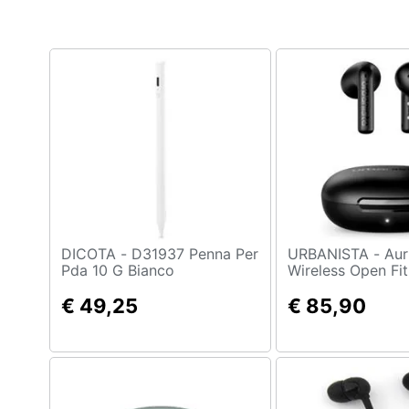
Clima
Arredo
Brico e Giardinaggio
Salute e igiene
Beauty
Giocattoli
Prima infanzia
DICOTA - D31937 Penna Per
URBANISTA - Auricolari
Pda 10 G Bianco
Wireless Open Fi
Bluetooth 6.0 Mo
Fotografia
€ 49,25
Monica, Nero
€ 85,90
Casalinghi
Abbigliamento