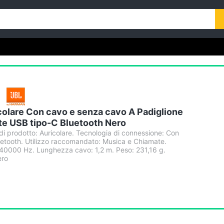
olare Con cavo e senza cavo A Padiglione
e USB tipo-C Bluetooth Nero
i prodotto: Auricolare. Tecnologia di connessione: Con
etooth. Utilizzo raccomandato: Musica e Chiamate.
 40000 Hz. Lunghezza cavo: 1,2 m. Peso: 231,16 g.
ero