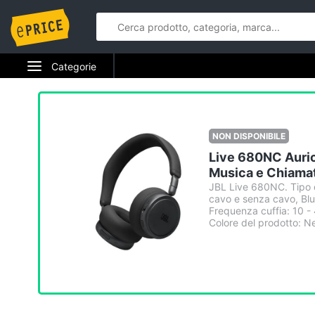
Categorie
Elettrodomestici
Informatica
NON DISPONIBILE
Live 680NC Auric
Telefonia
Musica e Chiamat
JBL Live 680NC. Tipo d
Tv e Home Cinema
cavo e senza cavo, Blu
Frequenza cuffia: 10 -
Smart home
Colore del prodotto: N
Videogiochi
Audio e musica