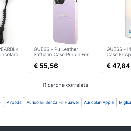
GUESS - Pu Leather
GUESS - Iridescent Book
uricolare
Saffiano Case Purple For
Case Fr Ap
Iphone 13 Pro
Max - Silv
Guhcp13lpsasbpu
€ 55,56
€ 47,84
(guhcp13lpsasbpu)
Ricerche correlate
i
Airpods
Auricolari Senza Fili Huawei
Auricolari Apple
Miglio