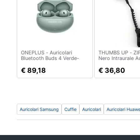
Sport
Animali
Motori
Libri, cd e dvd
ONEPLUS - Auricolari
THUMBS UP - ZIPEARBLK
Festività e ricorrenze
Bluetooth Buds 4 Verde-
Nero Intraurale A
Garanzia Europa
cuffia
€ 89,18
€ 36,80
Promozioni
Auricolari Samsung
Cuffie
Auricolari
Auricolari Huawe