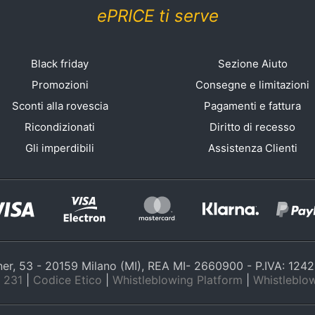
ePRICE ti serve
Black friday
Sezione Aiuto
Promozioni
Consegne e limitazioni
Sconti alla rovescia
Pagamenti e fattura
Ricondizionati
Diritto di recesso
Gli imperdibili
Assistenza Clienti
nner, 53 - 20159 Milano (MI), REA MI- 2660900 - P.IVA: 12
 231
|
Codice Etico
|
Whistleblowing Platform
|
Whistleblow