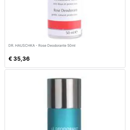
Animali
Motori
Libri,
DR. HAUSCHKA - Rose Deodorante 50ml
cd
e
€ 35,36
dvd
Festività
e
ricorrenze
Promozioni
Servizi