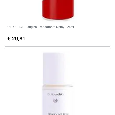
e
igiene
Beauty
OLD SPICE - Original Deodorante Spray 125ml
Giocattoli
€ 29,81
Prima
infanzia
Fotografia
Casalinghi
Abbigliamento
Sport