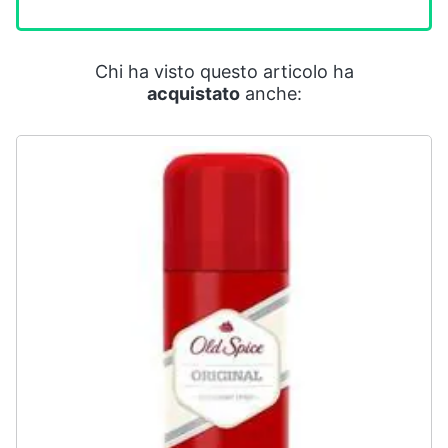
Smart
home
Chi ha visto questo articolo ha
Videogiochi
acquistato
anche:
Audio
e
musica
Clima
Arredo
Brico
e
Giardinaggio
Salute