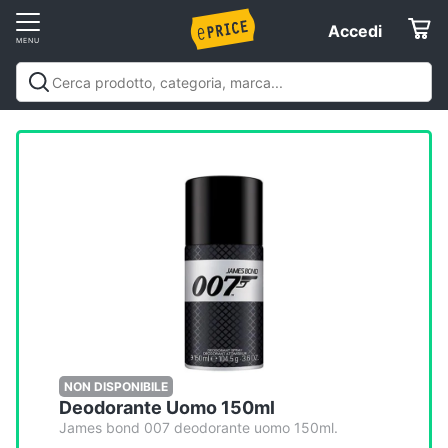
Vai
Accedi
Accedi
al
Registrati
menu
Offerte
Elettrodomestici
Informatica
Telefonia
Tv
e
Home
NON DISPONIBILE
Deodorante Uomo 150ml
Cinema
James bond 007 deodorante uomo 150ml.