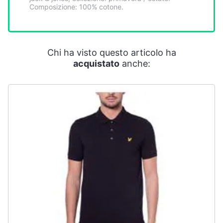
Smart
Composizione: 100% cotone.
home
Videogiochi
Chi ha visto questo articolo ha
acquistato
anche:
Audio
e
musica
Clima
Arredo
Brico
e
Giardinaggio
Salute