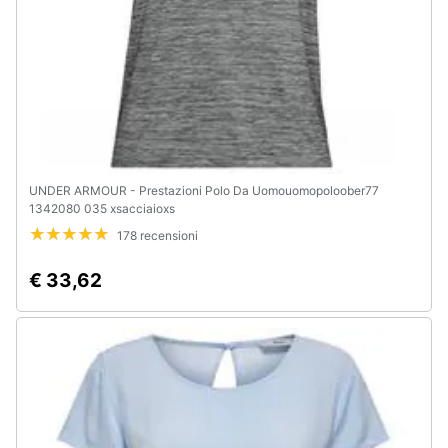
Animali
Motori
Libri,
cd
e
UNDER ARMOUR - Prestazioni Polo Da Uomouomopoloober77
1342080 035 xsacciaioxs
dvd
178 recensioni
Festività
€ 33,62
e
ricorrenze
Promozioni
Servizi