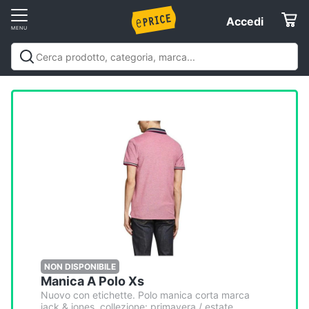
Vai
Accedi
Accedi
al
Registrati
menu
Offerte
Elettrodomestici
Informatica
Telefonia
Tv
e
Home
NON DISPONIBILE
Manica A Polo Xs
Cinema
Nuovo con etichette. Polo manica corta marca
jack & jones, collezione: primavera / estate.