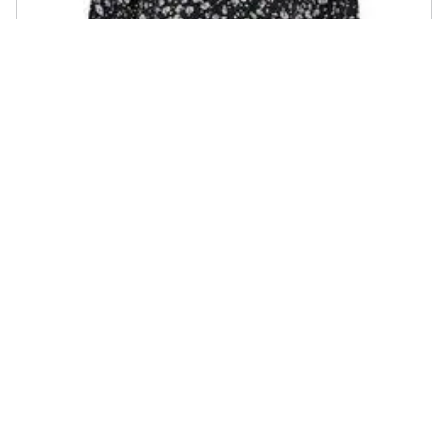
JACQUELINE DE YONG - Marchio: - Genere: Donna - Tipologia: T-
colore: Nero, Taglia: 36
€ 13,17