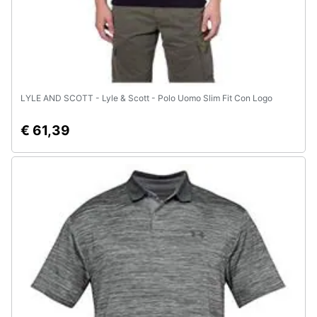
e
igiene
Beauty
LYLE AND SCOTT - Lyle & Scott - Polo Uomo Slim Fit Con Logo
Giocattoli
€ 61,39
Prima
infanzia
Fotografia
Casalinghi
Abbigliamento
Sport