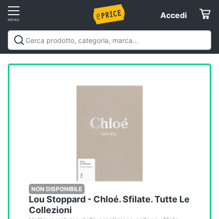
Vai
Accedi
Accedi
al
Registrati
menu
Offerte
Elettrodomestici
Informatica
Telefonia
Tv
e
Home
NON DISPONIBILE
Lou Stoppard - Chloé. Sfilate. Tutte Le
Cinema
Collezioni