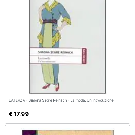
Animali
Motori
Libri,
cd
e
dvd
Festività
e
ricorrenze
LATERZA - Simona Segre Reinach - La moda. Un'introduzione
Promozioni
€ 17,99
Servizi