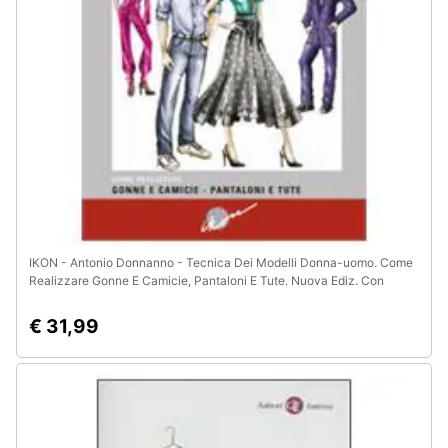
e
igiene
Beauty
Giocattoli
Prima
infanzia
IKON - Antonio Donnanno - Tecnica Dei Modelli Donna-uomo. Come
Fotografia
Realizzare Gonne E Camicie, Pantaloni E Tute. Nuova Ediz. Con
Cartamodello. Vol. 1
€ 31,99
Casalinghi
Abbigliamento
Sport