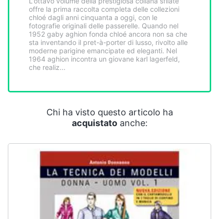
L'ottavo volume della prestigiosa collana sfilate
Smart
offre la prima raccolta completa delle collezioni
home
chloé dagli anni cinquanta a oggi, con le
fotografie originali delle passerelle. Quando nel
1952 gaby aghion fonda chloé ancora non sa che
sta inventando il pret-à-porter di lusso, rivolto alle
Videogiochi
moderne parigine emancipate ed eleganti. Nel
1964 aghion incontra un giovane karl lagerfeld,
che realiz...
Audio
e
musica
Chi ha visto questo articolo ha
Clima
acquistato
anche:
Arredo
Brico
e
Giardinaggio
Salute