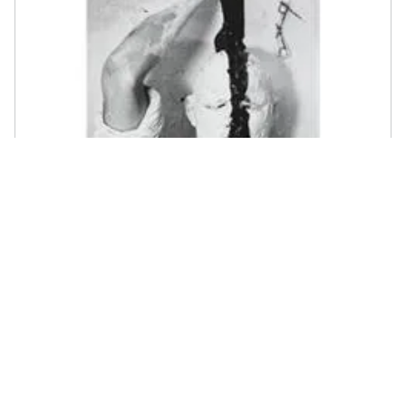
LATERZA - Angela Vettese - La Rivolta Del Corpo. Gli Artisti Che Lo
Hanno Usato, Spinto Al Limite, Liberato
€ 19,99