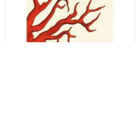
TASCHEN - Irmgard Musch - Seba. Cabinet of natural curiosities.
40th Ed. Ediz. inglese, francese, tedesca
€ 53,60