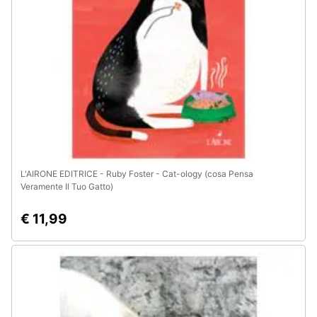
e
igiene
Beauty
Giocattoli
Prima
infanzia
L'AIRONE EDITRICE - Ruby Foster - Cat-ology (cosa Pensa
Veramente Il Tuo Gatto)
Fotografia
€ 11,99
Casalinghi
Abbigliamento
Sport