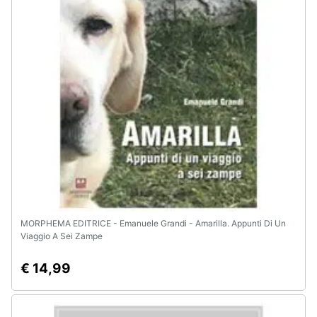
Animali
Motori
Libri,
cd
e
dvd
Festività
e
ricorrenze
MORPHEMA EDITRICE - Emanuele Grandi - Amarilla. Appunti Di Un
Viaggio A Sei Zampe
Promozioni
€ 14,99
Servizi