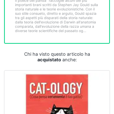
Il pollice del panda" raccoglie alcuni dei più
Smart
importanti brani scritti da Stephen Jay Gould sulla
home
storia naturale e le teorie evoluzionistiche. Con il
suo stile consueto, diretto e arguto, Gould spazia
tra gli aspetti più disparati della storia naturale:
dalla teoria dell'evoluzione di Darwin all'anatomia
Videogiochi
comparata, dall'evoluzione della razza umana a
diverse teorie scientifiche del passato og...
Audio
e
musica
Chi ha visto questo articolo ha
acquistato
anche:
Clima
Arredo
Brico
e
Giardinaggio
Salute