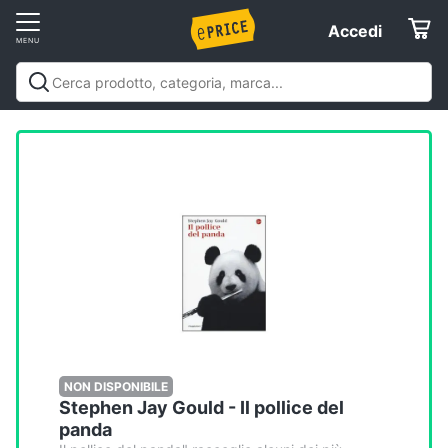
Vai
Accedi
Accedi
al
Registrati
menu
Offerte
Elettrodomestici
Informatica
Telefonia
Tv
e
Home
NON DISPONIBILE
Stephen Jay Gould - Il pollice del
Cinema
panda