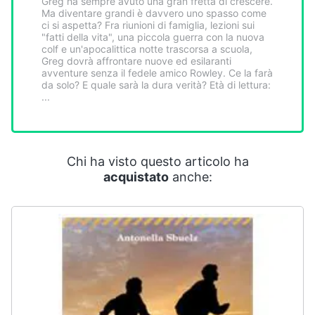
Greg ha sempre avuto una gran fretta di crescere.
Smart
Ma diventare grandi è davvero uno spasso come
home
ci si aspetta? Fra riunioni di famiglia, lezioni sui
"fatti della vita", una piccola guerra con la nuova
colf e un'apocalittica notte trascorsa a scuola,
Greg dovrà affrontare nuove ed esilaranti
Videogiochi
avventure senza il fedele amico Rowley. Ce la farà
da solo? E quale sarà la dura verità? Età di lettura:
...
Audio
e
musica
Chi ha visto questo articolo ha
Clima
acquistato
anche:
Arredo
Brico
e
Giardinaggio
Salute