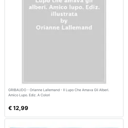
Animali
Motori
Libri,
cd
e
dvd
Festività
e
ricorrenze
GRIBAUDO - Orianne Lallemand - Il Lupo Che Amava Gli Alberi.
Amico Lupo. Ediz. A Colori
Promozioni
€ 12,99
Servizi