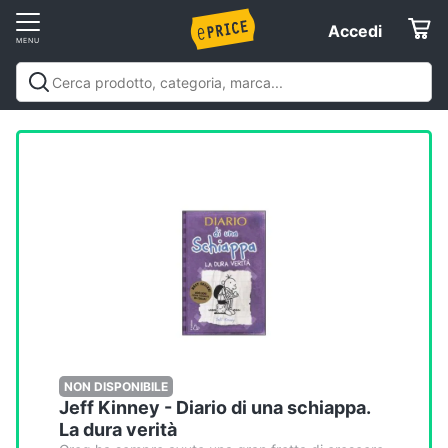
Vai
Accedi
Accedi
al
Registrati
menu
Offerte
Elettrodomestici
Informatica
Telefonia
Tv
e
Home
NON DISPONIBILE
Jeff Kinney - Diario di una schiappa.
Cinema
La dura verità