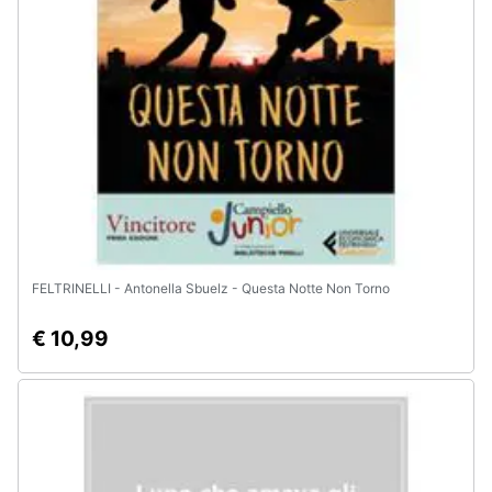
e
igiene
Beauty
Giocattoli
Prima
infanzia
FELTRINELLI - Antonella Sbuelz - Questa Notte Non Torno
Fotografia
€ 10,99
Casalinghi
Abbigliamento
Sport