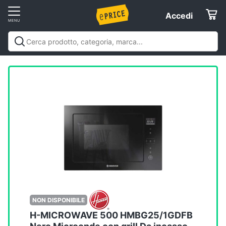
Vai
Accedi
Accedi
al
Registrati
menu
Offerte
Elettrodomestici
Informatica
Telefonia
Tv
e
Home
NON DISPONIBILE
Cinema
H-MICROWAVE 500 HMBG25/1GDFB