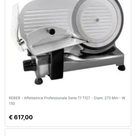
Animali
Motori
Libri,
cd
e
dvd
Festività
e
ricorrenze
REBER - Affettatrice Professionale Serie Tf Tf27 - Diam. 275 Mm - W
150
Promozioni
€ 617,00
Servizi