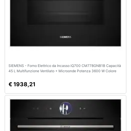
SIEMENS - Forno Elettrico da Incasso iQ700 CM778GNB1B Capacità
45 L Multifunzione Ventilato + Microonde Potenza 3600 W Colore
Nero
€ 1938,21