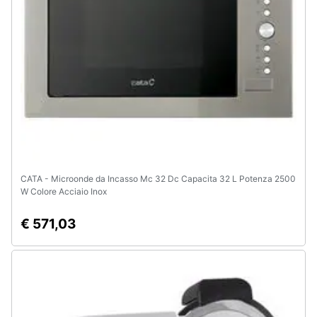
e
igiene
Beauty
Giocattoli
Prima
infanzia
CATA - Microonde da Incasso Mc 32 Dc Capacita 32 L Potenza 2500
W Colore Acciaio Inox
Fotografia
€ 571,03
Casalinghi
Abbigliamento
Sport