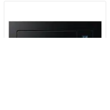
SAMSUNG - Forno Microonde da Incasso MS23A7118A con Capacità
23 Litri Potenza 800 Watt Colore Nero