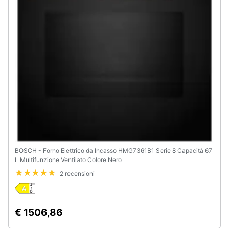
BOSCH - Forno Elettrico da Incasso HMG7361B1 Serie 8 Capacità 67
L Multifunzione Ventilato Colore Nero
2 recensioni
€ 1506,86