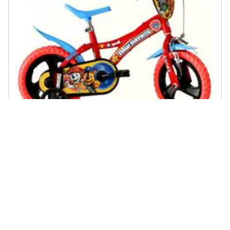
DINO BIKES - Bici Da Bambino Misura 12'' Art. 612l-pw Bicicletta Da
Bimbo Linea Paw Patrol
€ 152,91