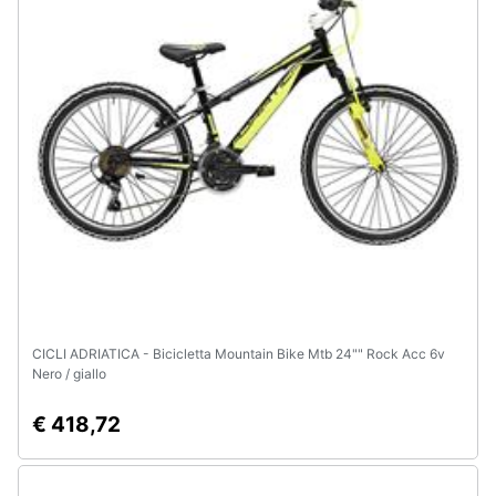
Animali
Motori
Libri,
cd
e
dvd
Festività
e
ricorrenze
CICLI ADRIATICA - Bicicletta Mountain Bike Mtb 24"" Rock Acc 6v
Nero / giallo
Promozioni
€ 418,72
Servizi