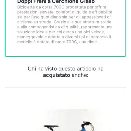
Doppi Freni a Cerchione Giallo
Smart
Bicicletta da corsa 700C progettata per offrire
home
prestazioni elevate, comfort di guida e affidabilità
sia per l’uso quotidiano sia per gli appassionati di
ciclismo su strada. Grazie alla sua struttura solida
Videogiochi
e alla componentistica di qualità, rappresenta una
soluzione ideale per chi cerca una bici veloce,
maneggevole e adatta a diversi tipi di percorso.Il
Audio
modello è dotato di ruote 700C, una dime...
e
musica
Chi ha visto questo articolo ha
Clima
acquistato
anche:
Arredo
Brico
e
Giardinaggio
Salute