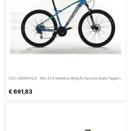
e
igiene
Beauty
Giocattoli
Prima
infanzia
CICLI ADRIATICA - Bici 27.5 Adriatica Wing Rs Azzurro Giallo Taglia L
Fotografia
€ 691,83
Casalinghi
Abbigliamento
Sport