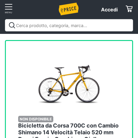
Vai
Accedi
Accedi
al
Registrati
menu
Offerte
Elettrodomestici
Informatica
Telefonia
Tv
e
Home
NON DISPONIBILE
Bicicletta da Corsa 700C con Cambio
Cinema
Shimano 14 Velocità Telaio 520 mm