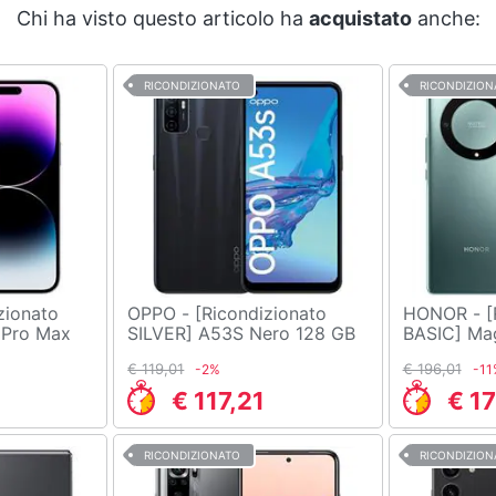
Chi ha visto questo articolo ha
acquistato
anche:
RICONDIZIONATO
RICONDIZION
OPPO - [Ricondizionato
HONOR - [Ricondizionato
 Pro Max
SILVER] A53S Nero 128 GB
BASIC] Mag
Dual Sim Display 6.5" HD+
5G Dual Si
€ 119,01
€ 196,01
-2%
-11
Slot Micro SD Fotocamera
OLED Slot
13 Mpx Android
Fotocamer
€ 117,21
€ 1
Android Ve
RICONDIZIONATO
RICONDIZION