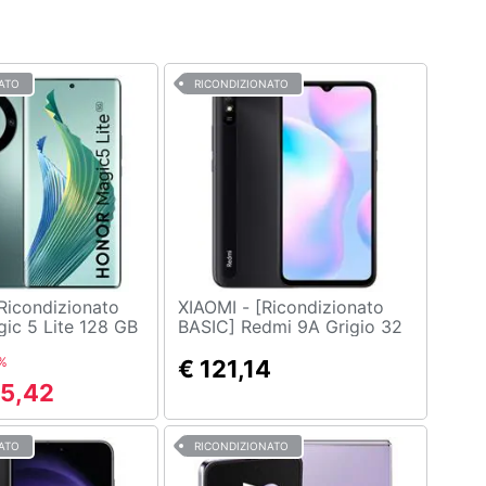
ATO
RICONDIZIONATO
XIAOMI - [Ricondizionato
ic 5 Lite 128 GB
BASIC] Redmi 9A Grigio 32
m Display 6.67"
GB Dual Sim Display 6.53"
%
 Nano SD
HD+ Slot Micro SD
€ 121,14
a 64 Mpx
Fotocamera 13 Mpx Android
75,42
rde
ATO
RICONDIZIONATO