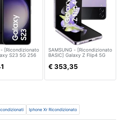
nato
SAMSUNG - [Ricondizionato
laxy S23 5G 256
BASIC] Galaxy Z Flip4 5G
am Dual Sim
256GB 8 GB RAM Dual Sim
" Full HD+
41
Display 6.7" Full HD
€ 353,35
a 50 Mpx
Fotocamera 12 Mpx Android
uropa Phantom
Europa Porpora
icondizionati
Iphone Xr Ricondizionato