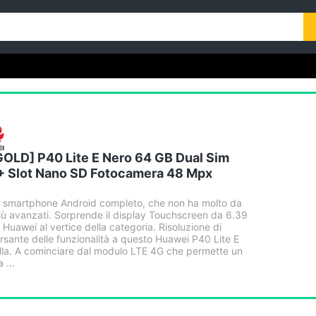
GOLD] P40 Lite E Nero 64 GB Dual Sim
+ Slot Nano SD Fotocamera 48 Mpx
n smartphone Android completo, che non ha molto da
 più avanzati. Sorprende il display Touchscreen da 6.39
 Huawei al vertice della categoria. Risoluzione di
rsante delle funzionalità a questo Huawei P40 Lite E
la. A cominciare dal modulo LTE 4G che permette un
 ...