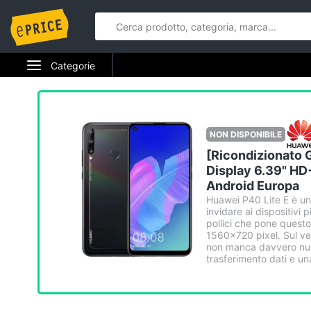
Categorie
NON DISPONIBILE
[Ricondizionato 
Display 6.39" HD
Android Europa
Huawei P40 Lite E è u
invidare ai dispositivi
pollici che pone questo
1560x720 pixel. Sul ve
non manca davvero nul
trasferimento dati e una