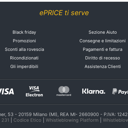
ePRICE ti serve
Black friday
Sezione Aiuto
Promozioni
Consegne e limitazioni
Sconti alla rovescia
Pagamenti e fattura
Ricondizionati
Diritto di recesso
Gli imperdibili
Assistenza Clienti
nner, 53 - 20159 Milano (MI), REA MI- 2660900 - P.IVA: 12
 231
|
Codice Etico
|
Whistleblowing Platform
|
Whistleblow