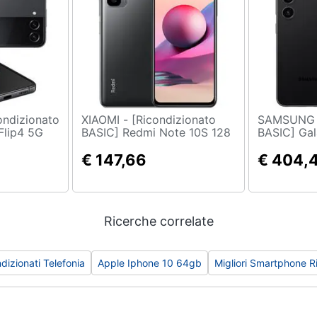
XIAOMI - [Ricondizionato
SAMSUNG - [Ricondizio
Flip4 5G
BASIC] Redmi Note 10S 128
BASIC] Ga
Dual Sim
GB Dual Sim Display 6.43"
GB 8 GB R
 HD+
Full HD+ Slot Micro SD
€ 147,66
Display 6.1
€ 404,
px Android
Fotocamera 64 Mpx
Fotocamer
Android Grigio
Android E
Black
Ricerche correlate
dizionati Telefonia
Apple Iphone 10 64gb
Migliori Smartphone R