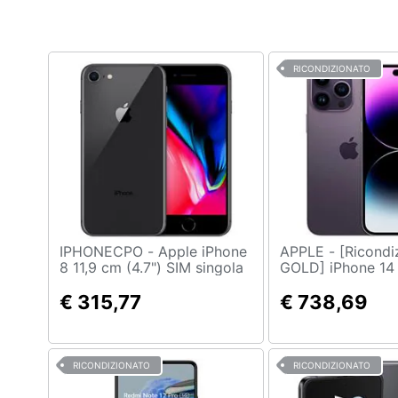
RICONDIZIONATO
IPHONECPO - Apple iPhone
APPLE - [Ricondizionato
8 11,9 cm (4.7") SIM singola
GOLD] iPhone 14
iOS 11 4G 2 GB 256 GB
512 GB Viola
Grigio Rinnovato
€ 315,77
€ 738,69
RICONDIZIONATO
RICONDIZIONATO