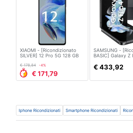
XIAOMI - [Ricondizionato
SAMSUNG - [Ricondizionato
SILVER] 12 Pro 5G 128 GB
BASIC] Galaxy Z 
5G Dual Sim Display 6.67"
128GB 8 GB RAM 
€ 178,84
-4%
AMOLED Slot Nano SD
Display 6.7" Full
€ 433,92
Fotocamera 50 Mpx
Fotocamera 12 M
€ 171,79
Android Nero
Europa Grafite
Iphone Ricondizionati
Smartphone Ricondizionati
Ricon