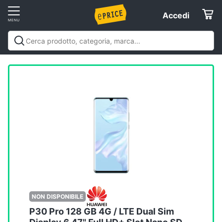
Vai
Accedi
Accedi
al
Registrati
menu
Offerte
Elettrodomestici
Informatica
Telefonia
Tv
e
Home
NON DISPONIBILE
Cinema
P30 Pro 128 GB 4G / LTE Dual Sim