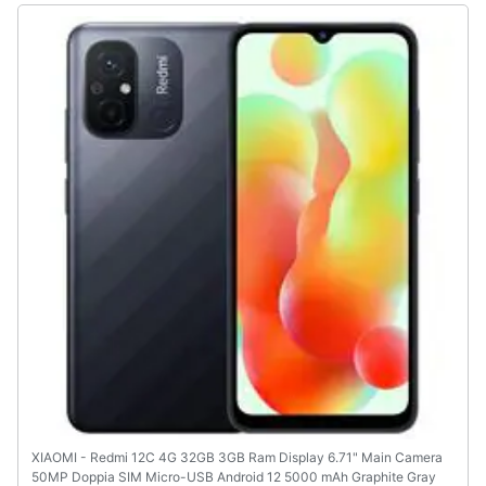
Animali
Motori
Libri,
cd
e
dvd
Festività
e
ricorrenze
Promozioni
Servizi
XIAOMI - Redmi 12C 4G 32GB 3GB Ram Display 6.71" Main Camera
50MP Doppia SIM Micro-USB Android 12 5000 mAh Graphite Gray