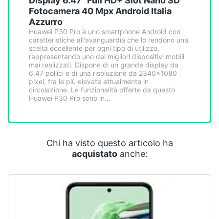
Display 6.47" Full HD+ Slot Nano SD
Smart
Fotocamera 40 Mpx Android Italia
home
Azzurro
Huawei P30 Pro è uno smartphone Android con
caratteristiche all'avanguardia che lo rendono una
Videogiochi
scelta eccellente per ogni tipo di utilizzo,
rappresentando uno dei migliori dispositivi mobili
mai realizzati. Dispone di un grande display da
Audio
6.47 pollici e di una risoluzione da 2340x1080
e
pixel, fra le più elevate attualmente in
musica
circolazione. Le funzionalità offerte da questo
Huawei P30 Pro sono in...
Clima
Chi ha visto questo articolo ha
Arredo
acquistato
anche:
Brico
e
Giardinaggio
Salute