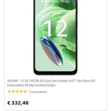
e
igiene
Beauty
Giocattoli
Prima
infanzia
Fotografia
XIAOMI - 12 5G 128 GB 5G Dual Sim Display 6.67" Slot Nano SD
Casalinghi
Fotocamera 48 Mpx Android Grigio
1 recensione
Abbigliamento
€ 332,46
Sport