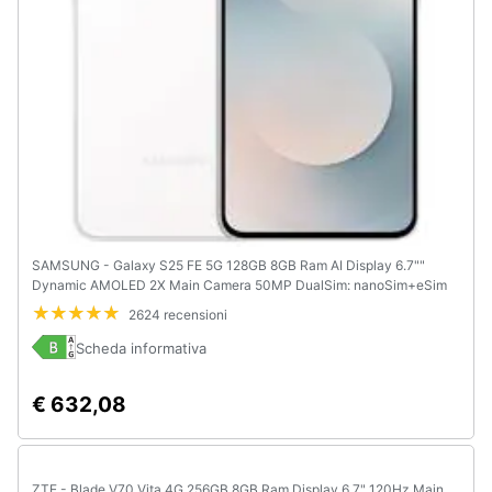
SAMSUNG - Galaxy S25 FE 5G 128GB 8GB Ram AI Display 6.7""
Dynamic AMOLED 2X Main Camera 50MP DualSim: nanoSim+eSim
USB tipo-C Androd 16 Exynos 2400 4900mAh White Europa
2624 recensioni
Scheda informativa
€ 632,08
ZTE - Blade V70 Vita 4G 256GB 8GB Ram Display 6.7" 120Hz Main