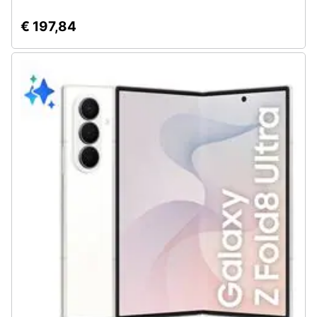
Assistenza
€ 197,84
clienti
Esci