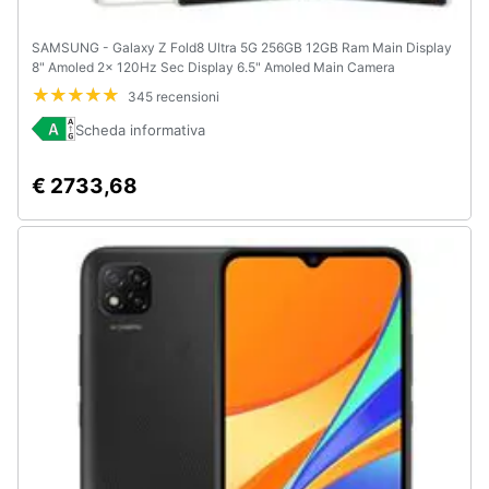
SAMSUNG - Galaxy Z Fold8 Ultra 5G 256GB 12GB Ram Main Display
8" Amoled 2x 120Hz Sec Display 6.5" Amoled Main Camera
200+20+10MP Selfie 10MP DualSim (1 nano+eSim) Android
345 recensioni
Sanapdragon 8 Elite Gen5 5000mAh Cream
Scheda informativa
€ 2733,68