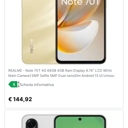
REALME - Note 70T 4G 64GB 4GB Ram Display 6.74" LCD 90Hz
Main Camera13MP Selfie 5MP Dual nanoSim Android 15 UI Unisoc
T7250 6000mAh Beach Gold
Scheda informativa
€ 144,92