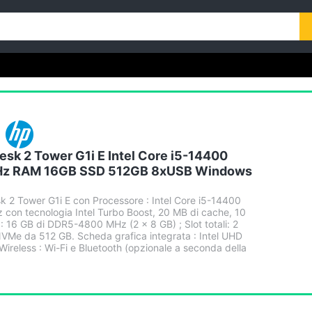
sk 2 Tower G1i E Intel Core i5-14400
GHz RAM 16GB SSD 512GB 8xUSB Windows
 2 Tower G1i E con Processore : Intel Core i5-14400
z con tecnologia Intel Turbo Boost, 20 MB di cache, 10
: 16 GB di DDR5-4800 MHz (2 x 8 GB) ; Slot totali: 2
VMe da 512 GB. Scheda grafica integrata : Intel UHD
Wireless : Wi-Fi e Bluetooth (opzionale a seconda della