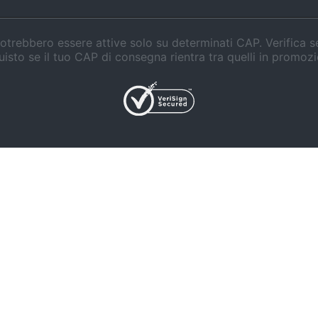
trebbero essere attive solo su determinati CAP. Verifica 
isto se il tuo CAP di consegna rientra tra quelli in promoz