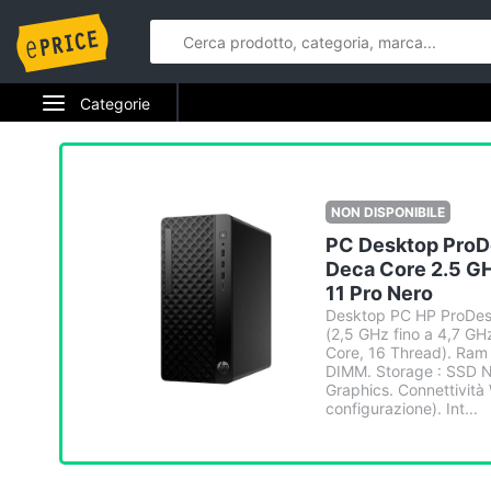
Categorie
Elettrodomestici
Informatica
NON DISPONIBILE
PC Desktop ProDe
Telefonia
Deca Core 2.5 
11 Pro Nero
Tv e Home Cinema
Desktop PC HP ProDesk
(2,5 GHz fino a 4,7 GH
Smart home
Core, 16 Thread). Ram 
DIMM. Storage : SSD N
Graphics. Connettività 
Videogiochi
configurazione). Int...
Audio e musica