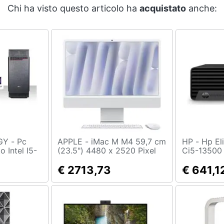
Chi ha visto questo articolo ha
acquistato
anche:
- Pc
APPLE - iMac M M4 59,7 cm
HP - Hp Elite Sff 600 G9
 Intel I5-
(23.5") 4480 x 2520 Pixel
Ci5-13500
en /
PC All-in-one 16 GB 1 TB
W11p Usb-c
4 Bit /
SSD macOS Sequoia Wi-Fi
€ 2713,73
Versione T
€ 641,1
 1080p 4k /
6E (802.11ax) Argento
 1tb Sata
r4 2400
ga Dvi
ica,