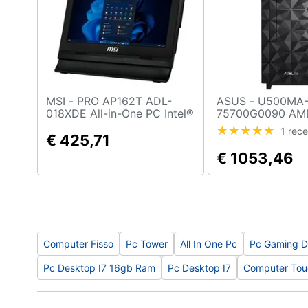
Sport
Animali
Motori
Libri, cd e dvd
MSI - PRO AP162T ADL-
ASUS - U500MA-
018XDE All-in-One PC Intel®
75700G0090 AMD
Festività e ricorrenze
N N100 39,6 cm (15.6")
5700G 16 GB D
1 rec
1920 x 1080 Pixel Touch
€ 425,71
512 GB SSD Mini
screen PC All-in-one 4 GB
Nero
€ 1053,46
Promozioni
DDR4-SDRAM 128 GB SSD
Windows 11 Home Wi-Fi 5
(802.11ac) Nero
Computer Fisso
Pc Tower
All In One Pc
Pc Gaming D
Pc Desktop I7 16gb Ram
Pc Desktop I7
Computer Touc