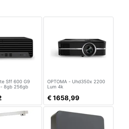
OPTOMA - Uhd350x 2200
 - 8gb 256gb
Lum 4k
 3.1 3y -
edesca
2
€ 1658,99