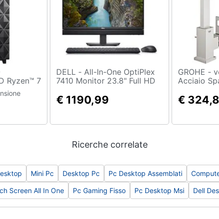
DELL - All-In-One OptiPlex
GROHE - ver Eurocube
 Ryzen™ 7
7410 Monitor 23.8" Full HD
Acciaio Sp
DR4-SDRAM
Intel Core i5-13500T Hexa
ensione
 Tower PC
Core 1,2 GHz Ram 8 GB SSD
€ 1190,99
€ 324,
256GB 4x USB 3.2 Windows
11 Pro
Ricerche correlate
esktop
Mini Pc
Desktop Pc
Pc Desktop Assemblati
Compute
h Screen All In One
Pc Gaming Fisso
Pc Desktop Msi
Dell De