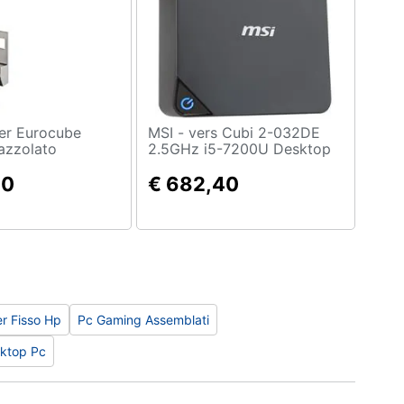
MSI - vers Cubi 2-032DE
azzolato
2.5GHz i5-7200U Desktop
piccolo Nero PC
80
€ 682,40
r Fisso Hp
Pc Gaming Assemblati
sktop Pc