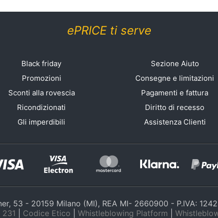
ePRICE ti serve
Black friday
Sezione Aiuto
Promozioni
Consegne e limitazioni
Sconti alla rovescia
Pagamenti e fattura
Ricondizionati
Diritto di recesso
Gli imperdibili
Assistenza Clienti
nner, 53 - 20159 Milano (MI), REA MI- 2660900 - P.IVA: 12
 231
|
Codice Etico
|
Whistleblowing Platform
|
Whistleblow