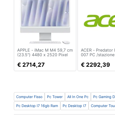
Sport
Animali
Motori
Libri, cd e dvd
Festività e ricorrenze
APPLE - iMac M M4 59,7 cm
ACER - Predator DG.E4UEK.
(23.5") 4480 x 2520 Pixel
007 PC /stazione 
Promozioni
PC All-in-one 16 GB 1 TB
Intel® Core™ i5 
SSD macOS Sequoia Wi-Fi
€ 2714,27
16 GB 512 GB SS
€ 2292,39
6E (802.11ax) Argento
GeForce RTX 50
11 Home Desktop
Computer Fisso
Pc Tower
All In One Pc
Pc Gaming D
Pc Desktop I7 16gb Ram
Pc Desktop I7
Computer Touc