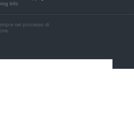
ing Info
sempre nel processo di
ione.
-in-one più prezioso
a giornata nel