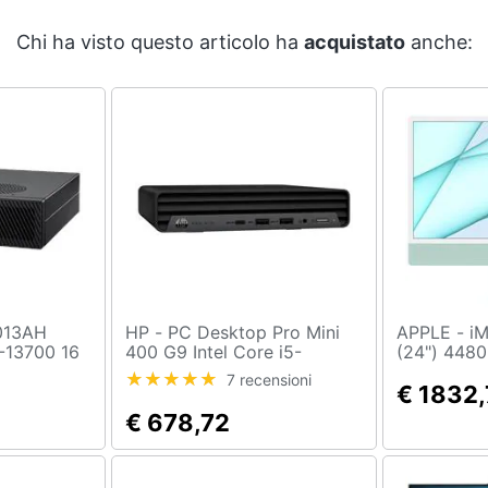
Chi ha visto questo articolo ha
acquistato
anche:
HP - PC Desktop Pro Mini
APPLE - iMac M M1 61 cm
7-13700 16
400 G9 Intel Core i5-
(24") 4480
 512 GB
12500T RAM 8 GB DDR4
All-in-one
7 recensioni
Pro Mini
SSD 256 GB Intel UHD
macOS Big 
€ 1832
Graphics 770 Windows 11
(802.11ax)
€ 678,72
Pro