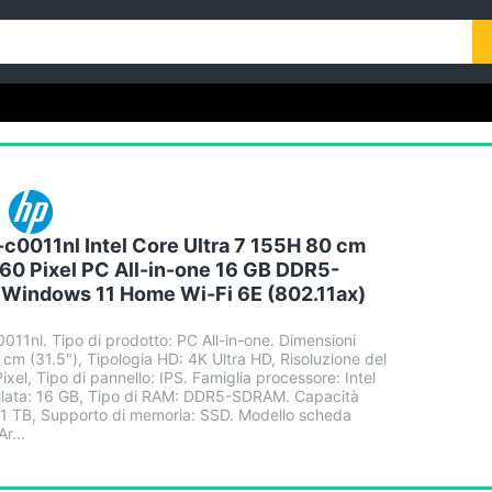
c0011nl Intel Core Ultra 7 155H 80 cm
160 Pixel PC All-in-one 16 GB DDR5-
Windows 11 Home Wi-Fi 6E (802.11ax)
11nl. Tipo di prodotto: PC All-in-one. Dimensioni
cm (31.5"), Tipologia HD: 4K Ultra HD, Risoluzione del
xel, Tipo di pannello: IPS. Famiglia processore: Intel
allata: 16 GB, Tipo di RAM: DDR5-SDRAM. Capacità
e: 1 TB, Supporto di memoria: SSD. Modello scheda
r...