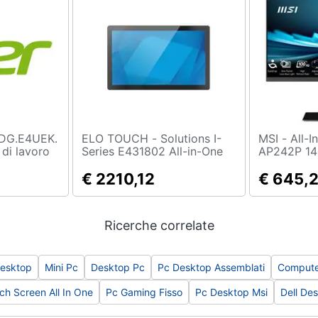
ELO TOUCH - Solutions I-
MSI - All-In-One Pro
di lavoro
Series E431802 All-in-One
AP242P 14
i5-14400F
PC Intel® Celeron® 7305L
Monitor 23
D NVIDIA
54,6 cm (21.5") 1920 x 1080
€ 2210,12
Intel Core
€ 645,
70 Windows
Pixel Touch screen PC All-
Core 2.5 
 Nero
in-one 8 GB DDR5-SDRAM
Wi-Fi 6E N
256 GB SSD Windows 11 IoT
Ricerche correlate
Enterprise Wi-Fi 6
(802.11ax) Nero
esktop
Mini Pc
Desktop Pc
Pc Desktop Assemblati
Compute
h Screen All In One
Pc Gaming Fisso
Pc Desktop Msi
Dell De