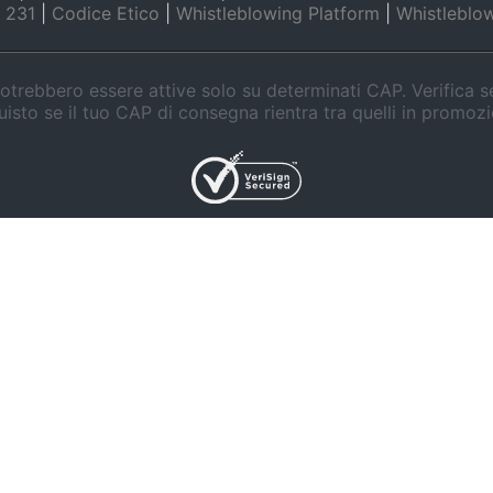
 231
|
Codice Etico
|
Whistleblowing Platform
|
Whistleblow
trebbero essere attive solo su determinati CAP. Verifica 
isto se il tuo CAP di consegna rientra tra quelli in promoz
Il tuo alleato all
per affrontare l