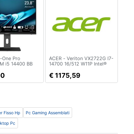
ACER - Veriton VX2722G I7-
M i5 14400 BB
14700 16/512 W11P Intel®
.8" Full HD IPS
Core™ i7 16 GB DDR5-
 i5-14400 Deca
20
SDRAM 512 GB SSD
€ 1175,59
GHz SSD 4xUSB
Windows 11 Pro Desktop PC
ero
Nero
r Fisso Hp
Pc Gaming Assemblati
sktop Pc