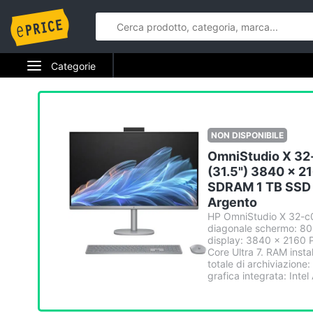
Categorie
Elettrodomestici
Informatica
NON DISPONIBILE
OmniStudio X 32-
Telefonia
(31.5") 3840 x 2
SDRAM 1 TB SSD 
Tv e Home Cinema
Argento
HP OmniStudio X 32-c00
Smart home
diagonale schermo: 80 
display: 3840 x 2160 Pi
Videogiochi
Core Ultra 7. RAM inst
totale di archiviazion
grafica integrata: Intel A
Audio e musica