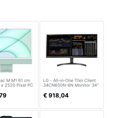
LG - All-in-One Thin Client
 x 2520 Pixel PC
34CN650N-6N Monitor 34"
 8 GB 256 GB SSD
Intel Celeron J4105 2,5 GHz
Sur Wi-Fi 6
,79
RAM 4GB eMMC 16GB Full
€ 918,04
 Verde
HD