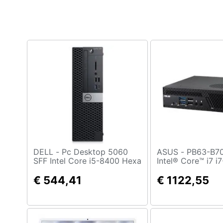
Clima
Arredo
Brico e Giardinaggio
Salute e igiene
Beauty
Giocattoli
Prima infanzia
DELL - Pc Desktop 5060
ASUS - PB63-B7013AH
Fotografia
SFF Intel Core i5-8400 Hexa
Intel® Core™ i7 i
Core 2.8 GHz Ram 8GB SSD
GB DDR5-SDRAM
480 GB 6xUSB Windows 10
€ 544,41
SSD Windows 11 
€ 1122,55
Casalinghi
Pro MAR.
PC Nero
Abbigliamento