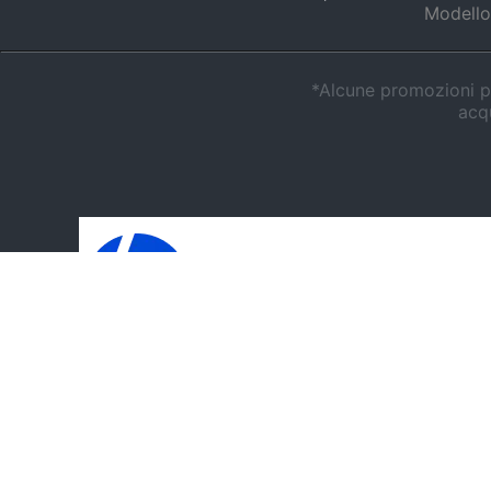
Modello
*Alcune promozioni po
acqu