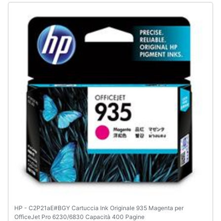
Assistenza
clienti
Esci
HP - C2P21aE#BGY Cartuccia Ink Originale 935 Magenta per
OfficeJet Pro 6230/6830 Capacità 400 Pagine