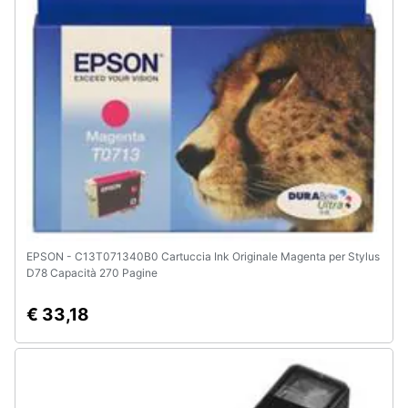
e
igiene
Beauty
Giocattoli
Prima
infanzia
Fotografia
EPSON - C13T071340B0 Cartuccia Ink Originale Magenta per Stylus
D78 Capacità 270 Pagine
Casalinghi
€ 33,18
Abbigliamento
Sport