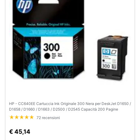
HP - CC640EE Cartuccia Ink Originale 300 Nera per DeskJet D1650 /
D1658 / D1660 / D1663 / D2500 / D2545 Capacità 200 Pagine
72 recensioni
€ 45,14