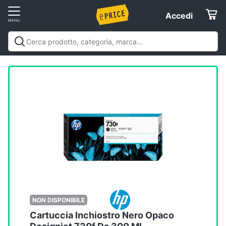
Vai
Accedi
Accedi
al
Registrati
menu
Offerte
Elettrodomestici
Informatica
Telefonia
Tv
e
Home
NON DISPONIBILE
Cinema
Cartuccia Inchiostro Nero Opaco