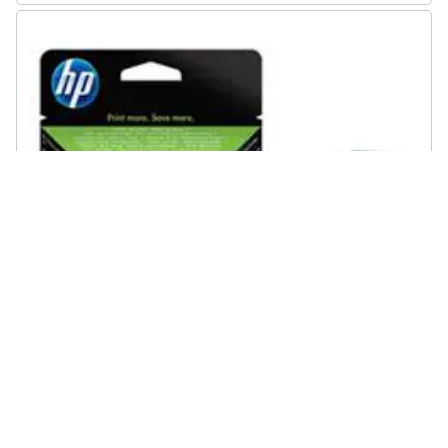
HP - 51645aE Cartuccia Ink Originale 45 Nera per : Color Copier
110/120 Fax 1220 Capacità 930 Pagine