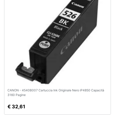
Animali
Motori
Libri,
cd
e
dvd
Festività
e
ricorrenze
CANON - 4540B007 Cartuccia Ink Originale Nero iP4850 Capacità
Promozioni
3160 Pagine
€ 32,61
Servizi