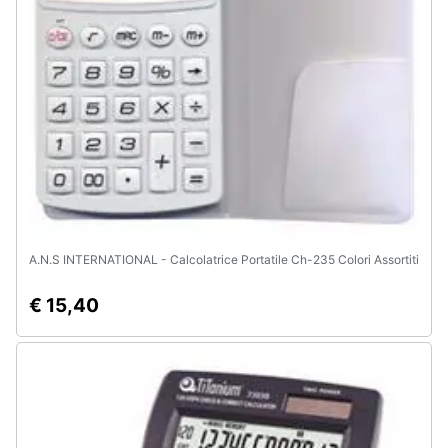
e
igiene
Beauty
Giocattoli
Prima
infanzia
A.N.S INTERNATIONAL - Calcolatrice Portatile Ch-235 Colori Assortiti
Fotografia
€ 15,40
Casalinghi
Abbigliamento
Sport