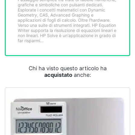
Smart
grafiche e simboliche con pulsanti dedicati.
Esplorate i concetti matematici con Dynamic
home
Geometry, CAS, Advanced Graphing e
applicazioni di fogli di calcolo. Oltre l'hardware.
Verso una suite di strumenti integrati. HP Equation
Videogiochi
Writer supporta la risoluzione di equazioni lineari e
non lineari. HP Solve è un'applicazione in grado di
far risparmi...
Audio
e
musica
Chi ha visto questo articolo ha
Clima
acquistato
anche:
Arredo
Brico
e
Giardinaggio
Salute