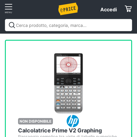
Vai
Accedi
Accedi
al
Registrati
menu
Offerte
Elettrodomestici
Informatica
Telefonia
Tv
e
Home
NON DISPONIBILE
Cinema
Calcolatrice Prime V2 Graphing
Passaggio semplice tra viste di tabelle numeriche,