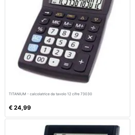
Animali
Motori
Libri,
cd
e
dvd
Festività
e
ricorrenze
TITANIUM - calcolatrice da tavolo 12 cifre 73030
€ 24,99
Promozioni
Servizi