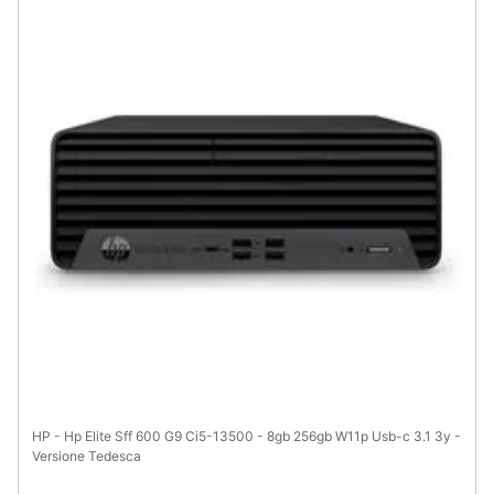
Animali
Motori
Libri,
cd
e
dvd
Festività
e
ricorrenze
Promozioni
HP - Hp Elite Sff 600 G9 Ci5-13500 - 8gb 256gb W11p Usb-c 3.1 3y -
Servizi
Versione Tedesca