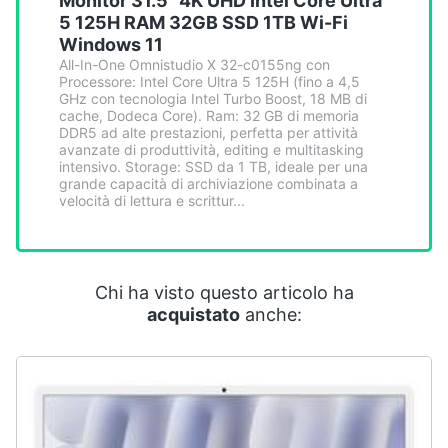
Monitor 31.5" 4K UHD Intel Core Ultra
Smart
5 125H RAM 32GB SSD 1TB Wi-Fi
home
Windows 11
All-In-One Omnistudio X 32-c0155ng con
Processore: Intel Core Ultra 5 125H (fino a 4,5
Videogiochi
GHz con tecnologia Intel Turbo Boost, 18 MB di
cache, Dodeca Core). Ram: 32 GB di memoria
DDR5 ad alte prestazioni, perfetta per attività
Audio
avanzate di produttività, editing e multitasking
e
intensivo. Storage: SSD da 1 TB, ideale per una
musica
grande capacità di archiviazione combinata a
velocità di lettura e scrittur...
Clima
Chi ha visto questo articolo ha
Arredo
acquistato
anche:
Brico
e
Giardinaggio
Salute