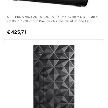
MSI - PRO AP162T ADL-018XDE All-in-One PC Intel® N N100 39,6
cm (15.6") 1920 x 1080 Pixel Touch screen PC All-in-one 4 GB
DDR4-SDRAM 128 GB SSD Windows 11 Home Wi-Fi 5 (802.11ac)
Nero
€ 425,71