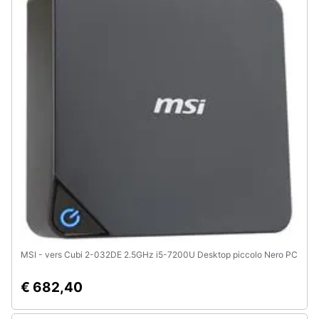
MSI - vers Cubi 2-032DE 2.5GHz i5-7200U Desktop piccolo Nero PC
€ 682,40