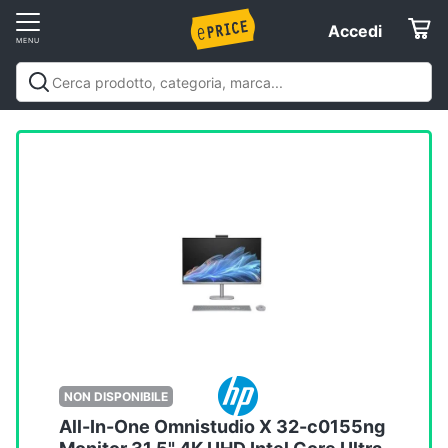
Vai
Accedi
Accedi
al
Registrati
menu
Offerte
Elettrodomestici
Informatica
Telefonia
Tv
e
Home
NON DISPONIBILE
Cinema
All-In-One Omnistudio X 32-c0155ng