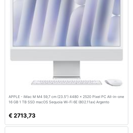
e
igiene
Beauty
Giocattoli
Prima
infanzia
Fotografia
APPLE - iMac M M4 59,7 cm (23.5") 4480 x 2520 Pixel PC All-in-one
Casalinghi
16 GB 1 TB SSD macOS Sequoia Wi-Fi 6E (802.11ax) Argento
Abbigliamento
€ 2713,73
Sport