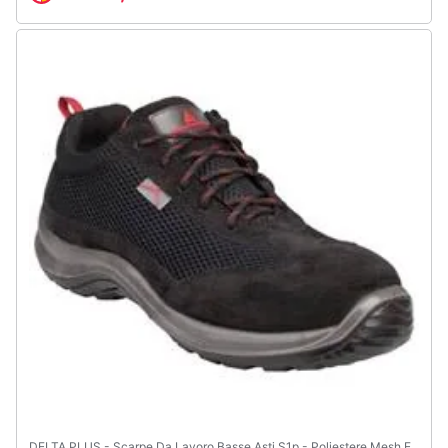
Assistenza
clienti
Esci
DELTA PLUS - Scarpe Da Lavoro Basse Asti S1p - Poliestere Mesh E