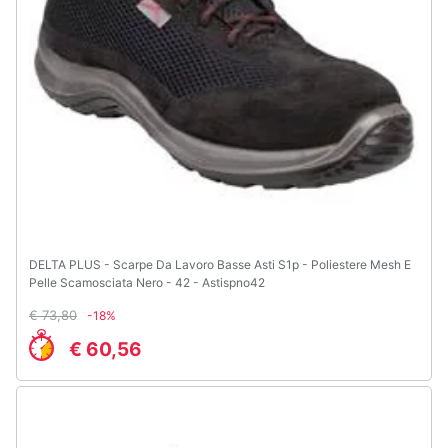
e
igiene
Beauty
Giocattoli
Prima
infanzia
DELTA PLUS - Scarpe Da Lavoro Basse Asti S1p - Poliestere Mesh E
Fotografia
Pelle Scamosciata Nero - 42 - Astispno42
€ 73,80
-18%
Casalinghi
€ 60,56
Abbigliamento
Sport