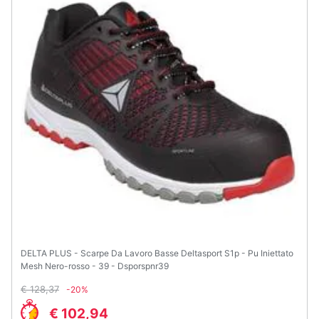
Animali
Motori
Libri,
cd
e
dvd
Festività
e
ricorrenze
DELTA PLUS - Scarpe Da Lavoro Basse Deltasport S1p - Pu Iniettato
Promozioni
Mesh Nero-rosso - 39 - Dsporspnr39
€ 128,37
-20%
Servizi
€ 102,94