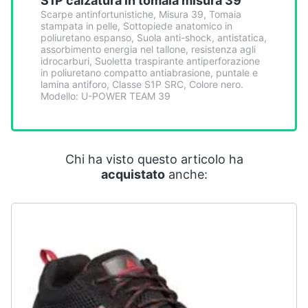
S1P calzatura in tomaia misura 39
Smart
Scarpe antinfortunistiche, Misura 39, Tomaia
home
stampata in pelle, Sottopiede anatomico in
poliuretano espanso, Suola anti-shock, antistatica,
assorbimento energia nel tallone, resistenza agli
Videogiochi
idrocarburi, Suoletta traspirante antiperforazione
in poliuretano compatto antiabrasione, puntale e
lamina antiforo, Classe S1P SRC, Colore nero.
Modello: U-POWER TEAM 39
Audio
e
musica
Chi ha visto questo articolo ha
Clima
acquistato
anche:
Arredo
Brico
e
Giardinaggio
Salute