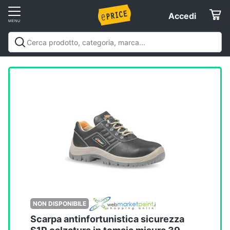
Vai
Accedi
Accedi
al
Registrati
menu
Offerte
Elettrodomestici
Informatica
Telefonia
Tv
e
Home
NON DISPONIBILE
Cinema
Scarpa antinfortunistica sicurezza