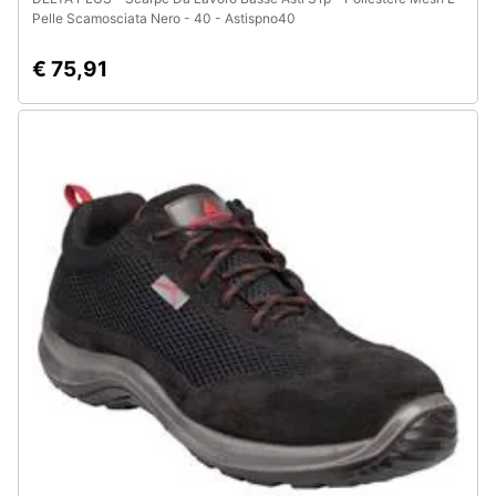
Pelle Scamosciata Nero - 40 - Astispno40
€ 75,91