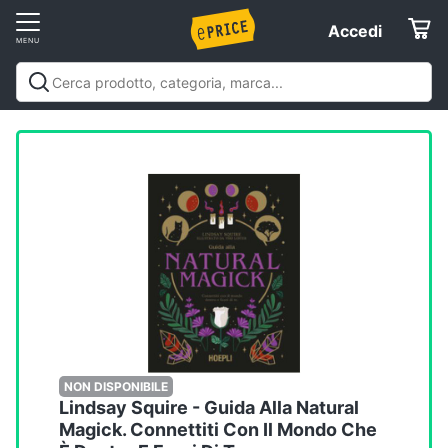
Vai
Accedi
Accedi
al
Registrati
menu
Offerte
Elettrodomestici
Informatica
Telefonia
Tv
e
Home
NON DISPONIBILE
Lindsay Squire - Guida Alla Natural
Cinema
Magick. Connettiti Con Il Mondo Che