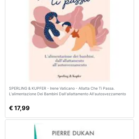
e
igiene
Beauty
Giocattoli
Prima
infanzia
Fotografia
SPERLING & KUPFER - Irene Vaticano - Allatta Che Ti Passa.
L'alimentazione Dei Bambini Dall'allattamento All'autosvezzamento
Casalinghi
€ 17,99
Abbigliamento
Sport