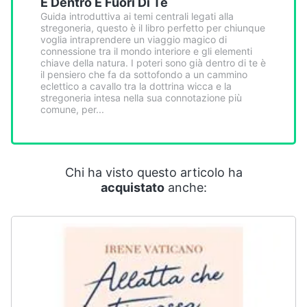
È Dentro E Fuori Di Te
Smart
Guida introduttiva ai temi centrali legati alla
home
stregoneria, questo è il libro perfetto per chiunque
voglia intraprendere un viaggio magico di
connessione tra il mondo interiore e gli elementi
Videogiochi
chiave della natura. I poteri sono già dentro di te è
il pensiero che fa da sottofondo a un cammino
eclettico a cavallo tra la dottrina wicca e la
Audio
stregoneria intesa nella sua connotazione più
comune, per...
e
musica
Clima
Chi ha visto questo articolo ha
acquistato
anche:
Arredo
Brico
e
Giardinaggio
Salute