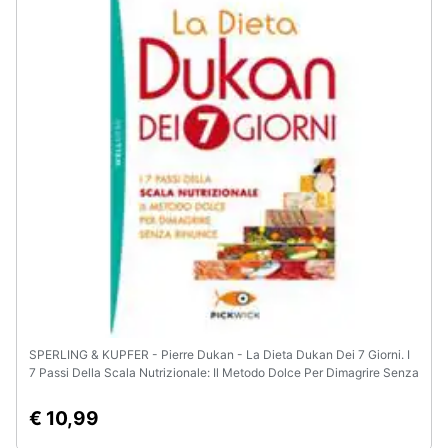
Animali
Motori
Libri,
cd
e
dvd
Festività
e
ricorrenze
SPERLING & KUPFER - Pierre Dukan - La Dieta Dukan Dei 7 Giorni. I
Promozioni
7 Passi Della Scala Nutrizionale: Il Metodo Dolce Per Dimagrire Senza
Rinunce
Servizi
€ 10,99