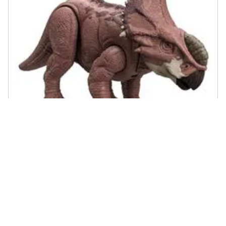
JURASSIC WORLD - Pachyrhinosaurus Ruggito Feroce - Figura
D'azione Htk72
34 recensioni
€ 65,24