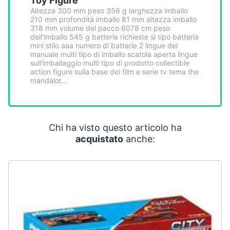
Toy Figure
Smart
Altezza 300 mm peso 356 g larghezza imballo
home
210 mm profondità imballo 81 mm altezza imballo
318 mm volume del pacco 6078 cm peso
dell'imballo 545 g batterie richieste sì tipo batteria
Videogiochi
mini stilo aaa numero di batterie 2 lingue del
manuale multi tipo di imballo scatola aperta lingue
sull'imballaggio multi tipo di prodotto collectible
action figure sulla base dei film e serie tv tema the
Audio
mandalor...
e
musica
Clima
Chi ha visto questo articolo ha
acquistato
anche:
Arredo
Brico
e
Giardinaggio
Salute