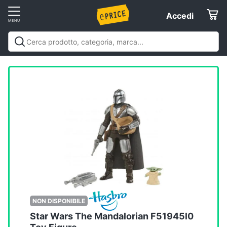
Vai
Accedi
Accedi
al
Registrati
menu
Offerte
Elettrodomestici
Informatica
Telefonia
Tv
e
Home
NON DISPONIBILE
Cinema
Star Wars The Mandalorian F51945l0