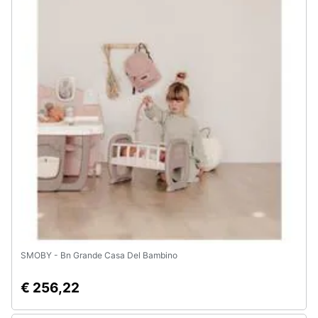
Animali
Motori
Libri,
cd
e
dvd
Festività
e
ricorrenze
SMOBY - Bn Grande Casa Del Bambino
Promozioni
€ 256,22
Servizi