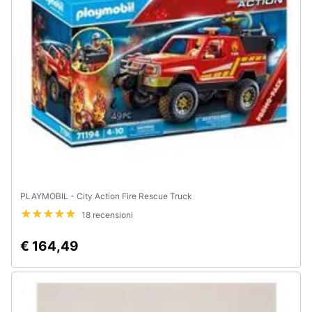
e
igiene
Beauty
Giocattoli
Prima
infanzia
Fotografia
PLAYMOBIL - City Action Fire Rescue Truck
18 recensioni
Casalinghi
€ 164,49
Abbigliamento
Sport