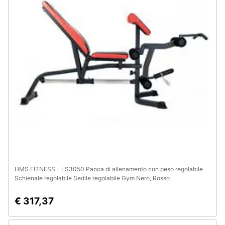
Animali
Motori
Libri,
cd
e
dvd
Festività
e
ricorrenze
HMS FITNESS - LS3050 Panca di allenamento con peso regolabile
Schienale regolabile Sedile regolabile Gym Nero, Rosso
Promozioni
€ 317,37
Servizi