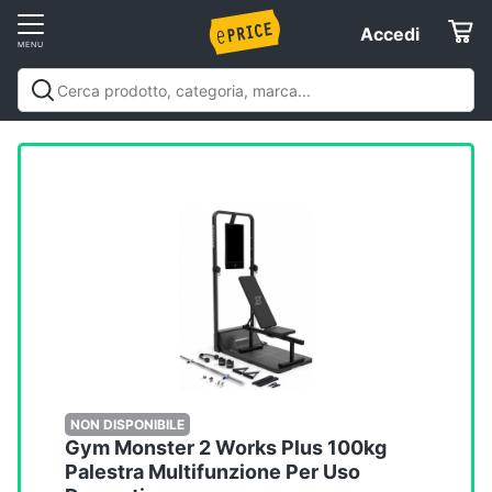
Vai
Accedi
Accedi
al
Registrati
menu
Offerte
Elettrodomestici
Informatica
Telefonia
Tv
e
Home
NON DISPONIBILE
Gym Monster 2 Works Plus 100kg
Cinema
Palestra Multifunzione Per Uso