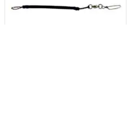
IMERSION - Corde Bungee With Swivel Fucili Subacquei One Size
€ 12,20