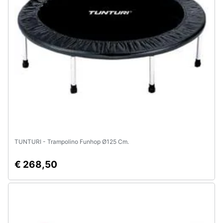
e
igiene
Beauty
Giocattoli
Prima
infanzia
Fotografia
TUNTURI - Trampolino Funhop Ø125 Cm.
Casalinghi
€ 268,50
Abbigliamento
Sport