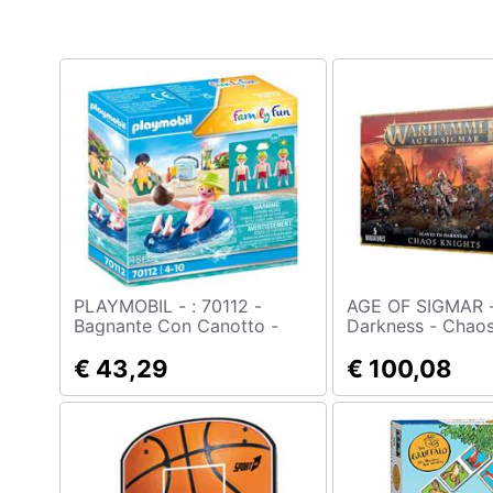
Clima
Arredo
Brico e Giardinaggio
Salute e igiene
Beauty
Giocattoli
Prima infanzia
PLAYMOBIL - : 70112 -
AGE OF SIGMAR - Slaves 
Bagnante Con Canotto -
Darkness - Chaos
Disponibile dal 29/04/2021
Fotografia
€ 43,29
€ 100,08
Casalinghi
Abbigliamento