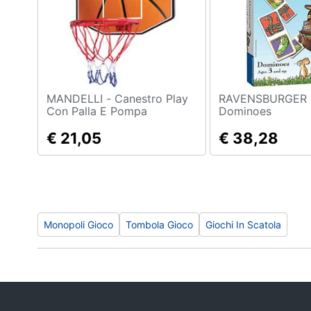
Sport
Animali
Motori
Libri, cd e dvd
MANDELLI - Canestro Play
RAVENSBURGER - Gruffa
Con Palla E Pompa
Dominoes
Festività e ricorrenze
€ 21,05
€ 38,28
Promozioni
Monopoli Gioco
Tombola Gioco
Giochi In Scatola