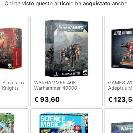
Chi ha visto questo articolo ha
acquistato
anche:
To
WARHAMMER 40K -
GAMES WO
 Knights
Warhammer 40000 -
Adeptus M
Necrons - Canoptek Spyder
Dunecrawl
€ 93,60
€ 123,5