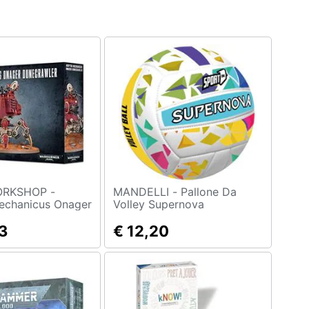
RKSHOP -
MANDELLI - Pallone Da
echanicus Onager
Volley Supernova
er
703500401
3
€ 12,20