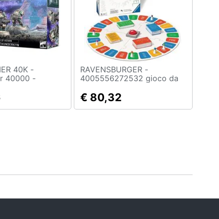
R 40K -
RAVENSBURGER -
 40000 -
4005556272532 gioco da
 Votann -
tavolo
hunderkyn
6
€ 80,32