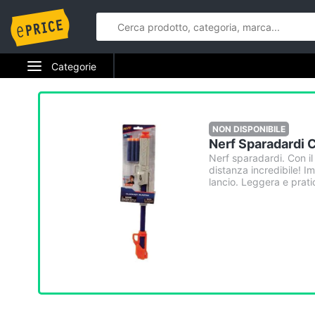
Categorie
Elettrodomestici
Informatica
NON DISPONIBILE
Nerf Sparadardi 
Telefonia
Nerf sparadardi. Con il
distanza incredibile! I
lancio. Leggera e prati
Tv e Home Cinema
Smart home
Videogiochi
Audio e musica