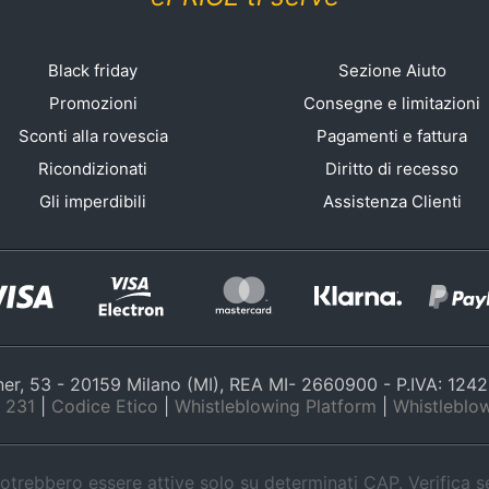
Black friday
Sezione Aiuto
Promozioni
Consegne e limitazioni
Sconti alla rovescia
Pagamenti e fattura
Ricondizionati
Diritto di recesso
Gli imperdibili
Assistenza Clienti
nner, 53 - 20159 Milano (MI), REA MI- 2660900 - P.IVA: 12
 231
|
Codice Etico
|
Whistleblowing Platform
|
Whistleblow
trebbero essere attive solo su determinati CAP. Verifica 