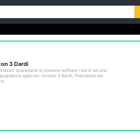
Con 3 Dardi
 blaster sparadardi si possono soffiare i dardi ad una
mpugnatura agevole. Include 3 dardi. Precisione nel
ca.