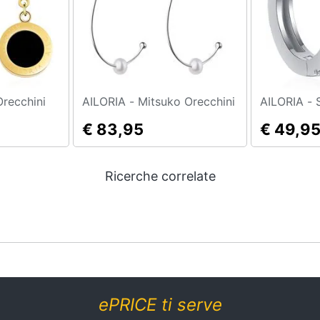
glaé Orecchini
AILORIA - Mitsuko Orecchini
A
€ 83,95
€ 49,9
Ricerche correlate
ePRICE ti serve