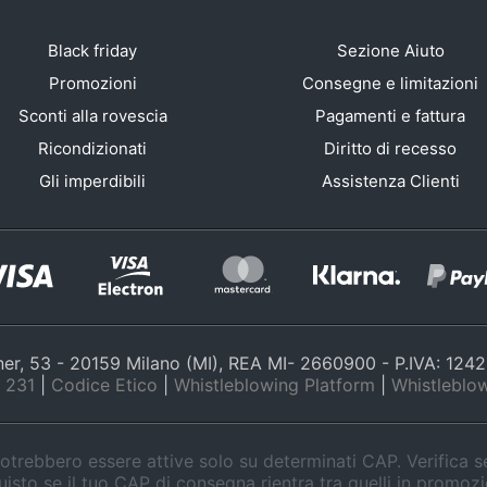
Black friday
Sezione Aiuto
Promozioni
Consegne e limitazioni
Sconti alla rovescia
Pagamenti e fattura
Ricondizionati
Diritto di recesso
Gli imperdibili
Assistenza Clienti
nner, 53 - 20159 Milano (MI), REA MI- 2660900 - P.IVA: 12
 231
|
Codice Etico
|
Whistleblowing Platform
|
Whistleblow
trebbero essere attive solo su determinati CAP. Verifica 
isto se il tuo CAP di consegna rientra tra quelli in promoz