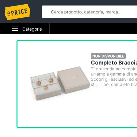
Categorie
Elettrodomestici
Informatica
NON DISPONIBILE
Completo Bracci
Telefonia
Ti presentiamo comple
un'ampia gamma di anell
Scopri gli esclusivi ed e
Tv e Home Cinema
stili. Tipo: completo b
Smart home
Videogiochi
Audio e musica