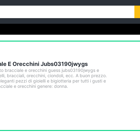
ale E Orecchini Jubs03190jwygs
to bracciale e orecchini guess jubs03190jwygs e
i, bracciali, orecchini, ciondoli, ecc. A buon prezzo.
leganti pezzi di gioielli e bigiotteria per tutti i gusti e
racciale e orecchini genere: donna.