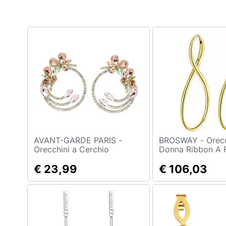
Clima
Arredo
Brico e Giardinaggio
Salute e igiene
Beauty
Giocattoli
Prima infanzia
AVANT-GARDE PARIS -
BROSWAY - Orecchini
Orecchini a Cerchio
Donna Ribbon A 
Multistrato con Cristalli in
Infinito Bbn28
Fotografia
Rosa
€ 23,99
€ 106,03
Casalinghi
Abbigliamento