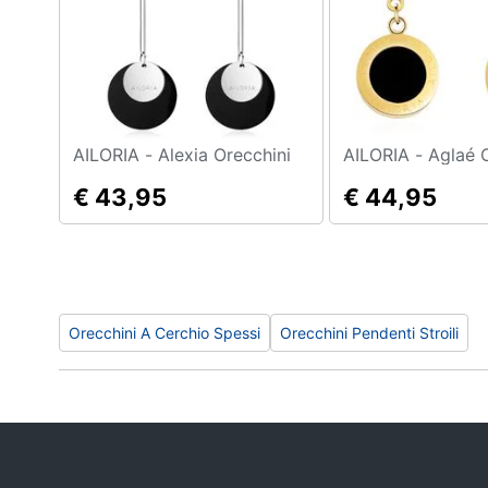
Sport
Animali
Motori
Libri, cd e dvd
AILORIA - Alexia Orecchini
AILORIA - A
€ 43,95
€ 44,95
Festività e ricorrenze
Promozioni
Orecchini A Cerchio Spessi
Orecchini Pendenti Stroili