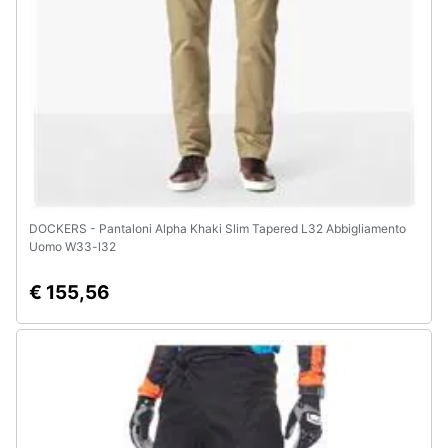
e
igiene
Beauty
Giocattoli
Prima
infanzia
DOCKERS - Pantaloni Alpha Khaki Slim Tapered L32 Abbigliamento
Uomo W33-l32
Fotografia
€ 155,56
Casalinghi
Abbigliamento
Sport