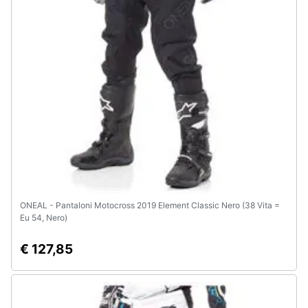
Animali
Motori
Libri,
cd
e
dvd
Festività
e
ONEAL - Pantaloni Motocross 2019 Element Classic Nero (38 Vita =
ricorrenze
Eu 54, Nero)
€ 127,85
Promozioni
Servizi