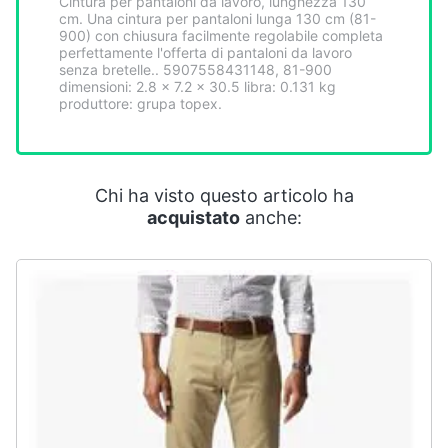
Cintura per pantaloni da lavoro, lunghezza 130
Smart
cm. Una cintura per pantaloni lunga 130 cm (81-
home
900) con chiusura facilmente regolabile completa
perfettamente l'offerta di pantaloni da lavoro
senza bretelle.. 5907558431148, 81-900
dimensioni: 2.8 x 7.2 x 30.5 libra: 0.131 kg
Videogiochi
produttore: grupa topex.
Audio
e
musica
Chi ha visto questo articolo ha
acquistato
anche:
Clima
Arredo
Brico
e
Giardinaggio
Salute