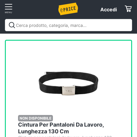
Vai
Accedi
Accedi
al
Registrati
menu
Offerte
Elettrodomestici
Informatica
Telefonia
Tv
e
Home
NON DISPONIBILE
Cintura Per Pantaloni Da Lavoro,
Cinema
Lunghezza 130 Cm