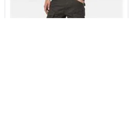
GSTAR - Pantaloni Rovic Zip 3d Tapered L34 Abbigliamento Uomo
€ 83,92
Ricerche correlate