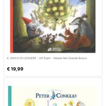
e
igiene
Beauty
Giocattoli
Prima
infanzia
IL GIOCO DI LEGGERE - Ulf Stark - Natale Nel Grande Bosco
Fotografia
€ 19,99
Casalinghi
Abbigliamento
Sport