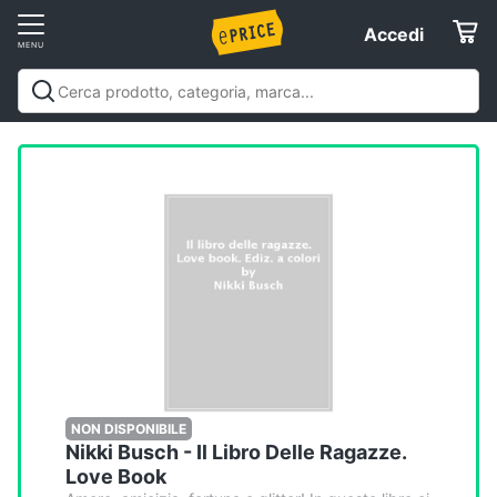
Vai
Accedi
Accedi
al
Registrati
menu
Offerte
Elettrodomestici
Informatica
Telefonia
Tv
e
Home
NON DISPONIBILE
Nikki Busch - Il Libro Delle Ragazze.
Cinema
Love Book