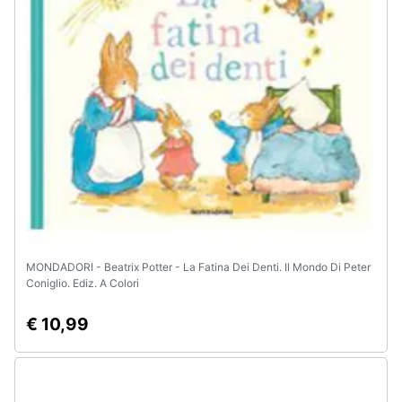
Animali
Motori
Libri,
cd
e
dvd
Festività
e
MONDADORI - Beatrix Potter - La Fatina Dei Denti. Il Mondo Di Peter
ricorrenze
Coniglio. Ediz. A Colori
€ 10,99
Promozioni
Servizi