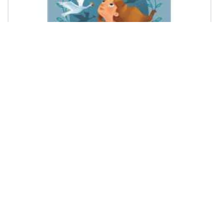
SAN PAOLO EDIZIONI - I cigni selvatici
€ 0,99