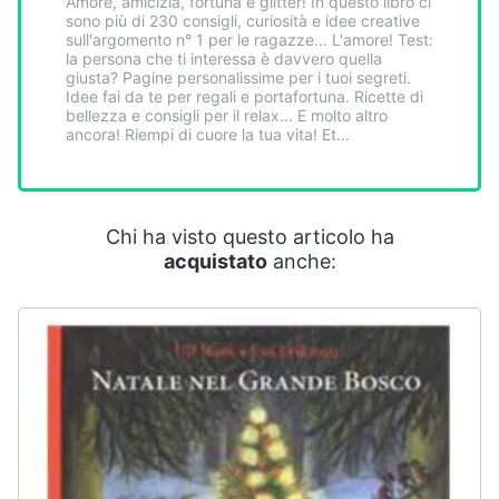
Amore, amicizia, fortuna e glitter! In questo libro ci
Smart
sono più di 230 consigli, curiosità e idee creative
home
sull'argomento n° 1 per le ragazze... L'amore! Test:
la persona che ti interessa è davvero quella
giusta? Pagine personalissime per i tuoi segreti.
Idee fai da te per regali e portafortuna. Ricette di
Videogiochi
bellezza e consigli per il relax... E molto altro
ancora! Riempi di cuore la tua vita! Et...
Audio
e
musica
Chi ha visto questo articolo ha
acquistato
anche:
Clima
Arredo
Brico
e
Giardinaggio
Salute