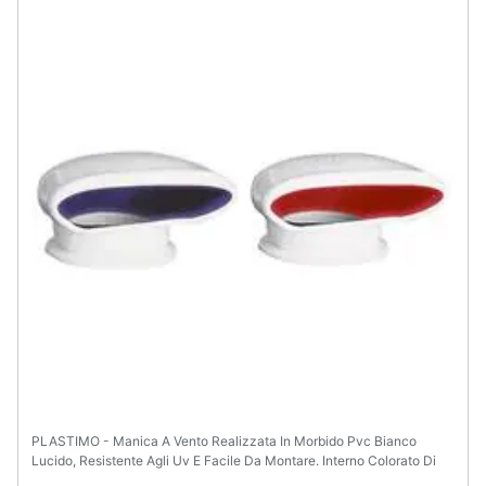
PLASTIMO - Manica A Vento Realizzata In Morbido Pvc Bianco
Lucido, Resistente Agli Uv E Facile Da Montare. Interno Colorato Di
Blu O Rosso, Completa Di Basamento In Plastica E Tappo Di Chiusura.