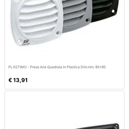
Animali
Motori
Libri,
cd
e
dvd
PLASTIMO - Presa Aria Quadrata In Plastica Dim.mm. 85x85
Festività
€ 13,91
e
ricorrenze
Promozioni
Servizi