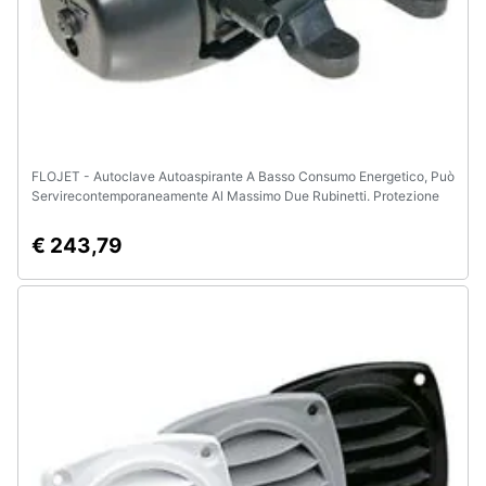
e
igiene
Beauty
Giocattoli
FLOJET - Autoclave Autoaspirante A Basso Consumo Energetico, Può
Servirecontemporaneamente Al Massimo Due Rubinetti. Protezione
Prima
Internacontro I Sovracarichi, Può Girare A Secco Senza Danni. Con
Pressostato.
infanzia
€ 243,79
Fotografia
Casalinghi
Abbigliamento
Sport