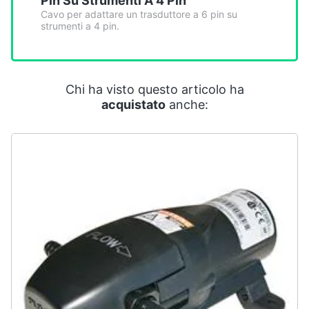
Pin Su Strumenti A 4 Pin
Smart
Cavo per adattare un trasduttore a 6 pin su
home
strumenti a 4 pin.
Videogiochi
Chi ha visto questo articolo ha
Audio
acquistato
anche:
e
musica
Clima
Arredo
Brico
e
Giardinaggio
Salute