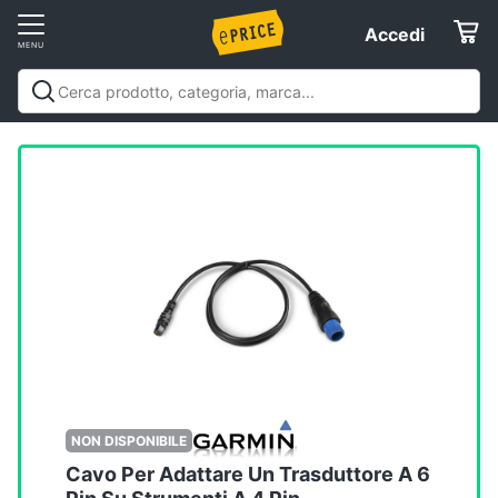
Vai
Accedi
Accedi
al
Registrati
menu
Offerte
Elettrodomestici
Informatica
Telefonia
Tv
e
Home
NON DISPONIBILE
Cinema
Cavo Per Adattare Un Trasduttore A 6