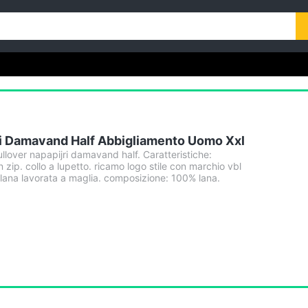
ri Damavand Half Abbigliamento Uomo Xxl
lover napapijri damavand half. Caratteristiche:
 zip. collo a lupetto. ricamo logo stile con marchio vbl
 lana lavorata a maglia. composizione: 100% lana.