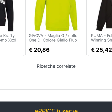
GIVOVA - Maglia G / collo
PUMA - Felpa Bambino
omo Xxxl
One Di Colore Giallo Fluo
Winning Sh
Taglia 3xs
€ 20,86
€ 25,42
Ricerche correlate
ePRICE ti serve