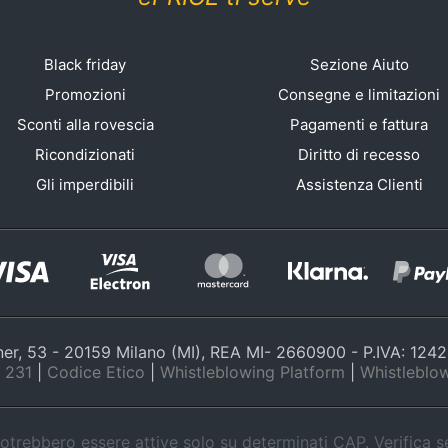
Black friday
Sezione Aiuto
Promozioni
Consegne e limitazioni
Sconti alla rovescia
Pagamenti e fattura
Ricondizionati
Diritto di recesso
Gli imperdibili
Assistenza Clienti
nner, 53 - 20159 Milano (MI), REA MI- 2660900 - P.IVA: 12
 231
|
Codice Etico
|
Whistleblowing Platform
|
Whistleblow
trebbero essere attive solo su determinati CAP. Verifica 