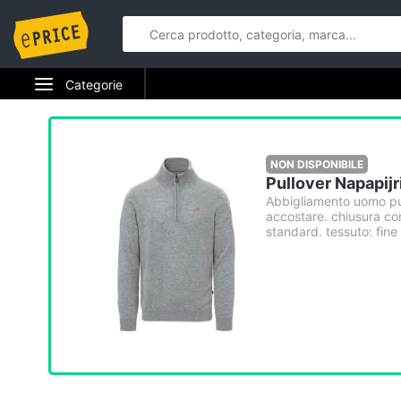
Categorie
Elettrodomestici
Informatica
NON DISPONIBILE
Pullover Napapij
Telefonia
Abbigliamento uomo pul
accostare. chiusura con
standard. tessuto: fine
Tv e Home Cinema
Smart home
Videogiochi
Audio e musica