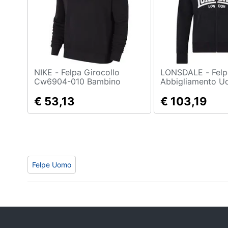
Sport
Animali
Motori
Libri, cd e dvd
NIKE - Felpa Girocollo
LONSDALE - Felpe Krafty
Cw6904-010 Bambino
Abbigliamento U
Taglia Xs Colore Nero
Festività e ricorrenze
€ 53,13
€ 103,19
Promozioni
Felpe Uomo