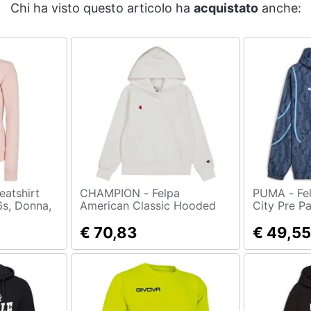
Chi ha visto questo articolo ha
acquistato
anche:
CHAMPION - Felpa
PUMA - Felpa Manchester
s, Donna,
American Classic Hooded
City Pre Pa
ero: M Eu
Ragazzo
€ 70,83
€ 49,55