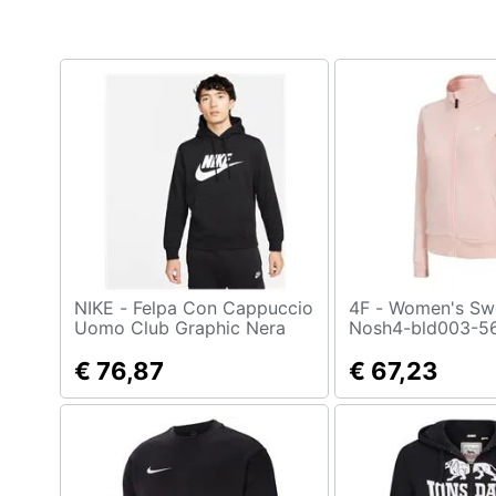
Clima
Arredo
Brico e Giardinaggio
Salute e igiene
Beauty
Giocattoli
Prima infanzia
NIKE - Felpa Con Cappuccio
4F - Women's Sweatshirt
Uomo Club Graphic Nera
Nosh4-bld003-56
Taglia Xl Codice Bv2973-
Rosa, Felpa, Num
Fotografia
010
€ 76,87
€ 67,23
Casalinghi
Abbigliamento